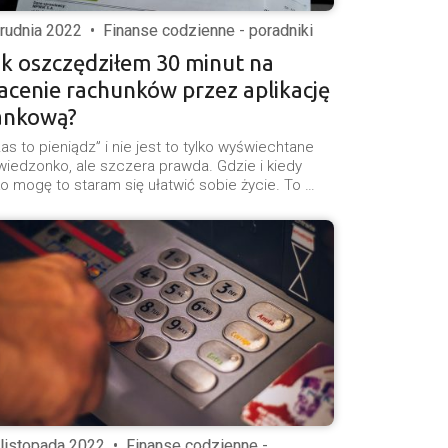
grudnia 2022
•
Finanse codzienne - poradniki
k oszczędziłem 30 minut na
acenie rachunków przez aplikację
ankową?
as to pieniądz” i nie jest to tylko wyświechtane
iedzonko, ale szczera prawda. Gdzie i kiedy
ko mogę to staram się ułatwić sobie życie. To …
 listopada 2022
•
Finanse codzienne -