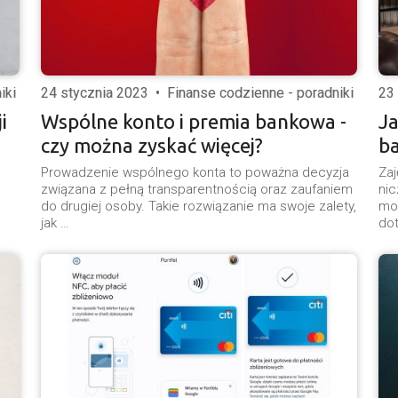
iki
24 stycznia 2023
•
Finanse codzienne - poradniki
23
i
Wspólne konto i premia bankowa -
Ja
czy można zyskać więcej?
b
Prowadzenie wspólnego konta to poważna decyzja
Zaj
związana z pełną transparentnością oraz zaufaniem
nic
do drugiej osoby. Takie rozwiązanie ma swoje zalety,
moż
jak …
dot