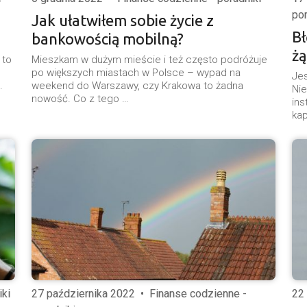
por
Jak ułatwiłem sobie życie z
Bł
bankowością mobilną?
żą
 to
Mieszkam w dużym mieście i też często podróżuje
po większych miastach w Polsce – wypad na
Jes
…
weekend do Warszawy, czy Krakowa to żadna
Nie
nowość. Co z tego …
ins
kap
iki
27 października 2022
•
Finanse codzienne -
22