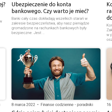
ej?
Ubezpieczenie do konta
K
bankowego. Czy warto je mieć?
r
d
Banki cały czas dokładają wszelkich starań w
ów
zakresie bezpieczeństwa, aby nasz pieniądze
Ko
gromadzone na rachunkach bankowych były
Za
bezpieczne. Jest …
w p
os
i
8 marca 2022
•
Finanse codzienne - poradniki
16