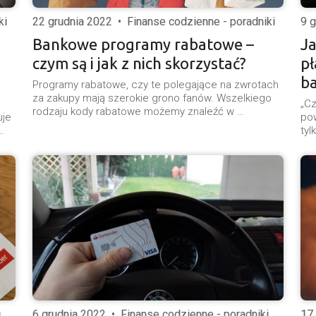
ki
22 grudnia 2022
•
Finanse codzienne - poradniki
9 
Bankowe programy rabatowe –
Ja
czym są i jak z nich skorzystać?
pł
b
Programy rabatowe, czy te polegające na zwrotach
za zakupy mają szerokie grono fanów. Wszelkiego
„Cz
rodzaju kody rabatowe możemy znaleźć w …
uje
pow
…
tyl
i
6 grudnia 2022
•
Finanse codzienne - poradniki
17