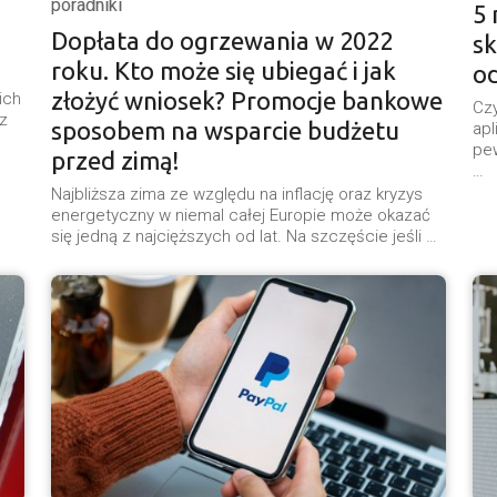
poradniki
5 
Dopłata do ogrzewania w 2022
sk
roku. Kto może się ubiegać i jak
o
złożyć wniosek? Promocje bankowe
ich
Czy
z
sposobem na wsparcie budżetu
apl
pew
przed zimą!
…
Najbliższa zima ze względu na inflację oraz kryzys
energetyczny w niemal całej Europie może okazać
się jedną z najcięższych od lat. Na szczęście jeśli …