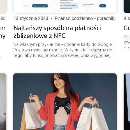
iki
13 stycznia 2023
•
Finanse codzienne - poradniki
9 
am
Najtańszy sposób na płatności
Gd
my
zbliżeniowe z NFC
Zad
swo
Na własnym przykładzie - dodanie karty do Google
kil
Pay trwa mniej niż minutę. W życiu stale dążymy do
tego, aby funkcjonować sprawniej oraz wygodniej. …
ej