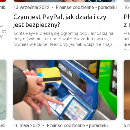
niki
13 września 2022
•
Finanse codzienne - poradniki
16
Czym jest PayPal, jak działa i czy
Pł
jest bezpieczny?
z 
ca
, że
Konta PayPal cieszą się ogromną popularnością na
Pła
 W
całym świecie, a trend e-walletów zadomawia się
nab
również w Polsce. Niektórzy jednak wciąż nie znają …
ur
cza
iki
16 maja 2022
•
Finanse codzienne - poradniki
5 