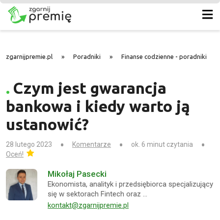
zgarnijpremie.pl
»
Poradniki
»
Finanse codzienne - poradniki
»
Czym jest gwarancja
bankowa i kiedy warto ją
ustanowić?
28 lutego 2023
Komentarze
ok. 6 minut czytania
Oceń!
Mikołaj Pasecki
Ekonomista, analityk i przedsiębiorca specjalizujący
się w sektorach Fintech oraz …
kontakt@zgarnijpremie.pl