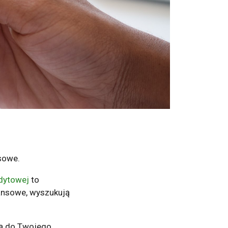
sowe.
edytowej
to
inansowe, wyszukują
ają do Twojego