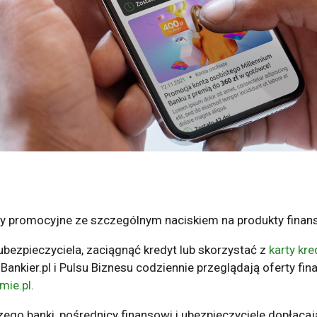
ty promocyjne ze szczególnym naciskiem na produkty finan
ubezpieczyciela, zaciągnąć kredyt lub skorzystać z
karty kr
 Bankier.pl i Pulsu Biznesu codziennie przeglądają oferty f
mie.pl
.
zego banki, pośrednicy finansowi i ubezpieczyciele dopłac