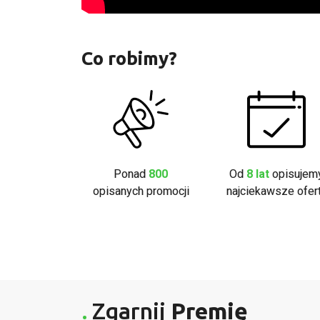
Co robimy?
Ponad
800
Od
8 lat
opisujem
opisanych promocji
najciekawsze ofer
Zgarnij
Premię