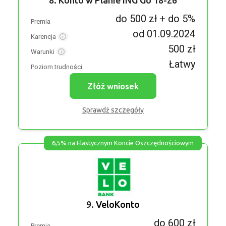
8. Konto w Planie ING Go 18-26
do 500 zł + do 5%
Premia
od 01.09.2024
Karencja
500 zł
Warunki
Łatwy
Poziom trudności
Złóż wniosek
Sprawdź szczegóły
6,5% na Elastycznym Koncie Oszczędnościowym
9.
VeloKonto
do 600 zł
Premia