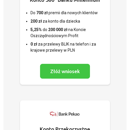
Do
700 zł
premii dla nowych klientów
200 zł
za
konto dla dziecka
5,25%
do
200 000 zł
na Koncie
Oszczędnościowym Profit
0 zł
za przelewy BLIK na telefon i za
krajowe przelewy w PLN
Złóż wniosek
Konto Przekorzystne