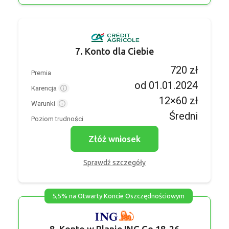
7. Konto dla Ciebie
720 zł
Premia
od 01.01.2024
Karencja
12×60 zł
Warunki
Średni
Poziom trudności
Złóż wniosek
Sprawdź szczegóły
5,5% na Otwarty Koncie Oszczędnościowym