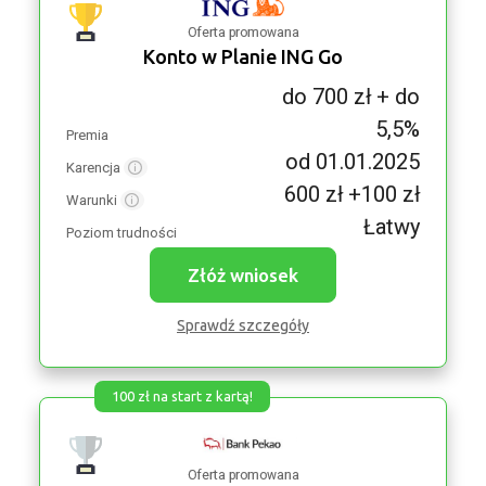
Oferta promowana
Konto w Planie ING Go
do 700 zł + do
5,5%
Premia
od 01.01.2025
Karencja
600 zł +100 zł
Warunki
Łatwy
Poziom trudności
Złóż wniosek
Sprawdź szczegóły
100 zł na start z kartą!
Oferta promowana