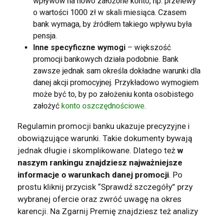
wpływów na nowo założone konto, np. przelewy
o wartości 1000 zł w skali miesiąca. Czasem
bank wymaga, by źródłem takiego wpływu była
pensja.
Inne specyficzne wymogi
– większość
promocji bankowych działa podobnie. Bank
zawsze jednak sam określa dokładne warunki dla
danej akcji promocyjnej. Przykładowo wymogiem
może być to, by po założeniu konta osobistego
założyć
konto oszczędnościowe
.
Regulamin promocji banku ukazuje precyzyjne i
obowiązujące warunki. Takie dokumenty bywają
jednak długie i skomplikowane. Dlatego też
w
naszym rankingu znajdziesz najważniejsze
informacje o warunkach danej promocji
. Po
prostu kliknij przycisk “Sprawdź szczegóły” przy
wybranej ofercie oraz zwróć uwagę na okres
karencji. Na Zgarnij Premię znajdziesz też analizy