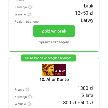
brak
Karencja
12×50 zł
Warunki
Łatwy
Poziom trudności
Złóż wniosek
Sprawdź szczegóły
6% na koncie oszczędnościowym!
10. Alior Konto
1300 zł
Premia
3 lata
Karencja
800 zł +500 zł
Warunki