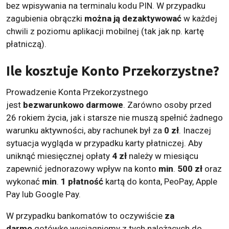
bez wpisywania na terminalu kodu PIN. W przypadku
zagubienia obrączki
można ją dezaktywować
w każdej
chwili z poziomu aplikacji mobilnej (tak jak np. kartę
płatniczą).
Ile kosztuje Konto Przekorzystne?
Prowadzenie Konta Przekorzystnego
jest
bezwarunkowo darmowe
. Zarówno osoby przed
26 rokiem życia, jak i starsze nie muszą spełnić żadnego
warunku aktywności, aby rachunek był za
0 zł
. Inaczej
sytuacja wygląda w przypadku karty płatniczej. Aby
uniknąć miesięcznej opłaty
4 zł
należy w miesiącu
zapewnić jednorazowy wpływ na konto
min
.
500 zł
oraz
wykonać
min
.
1 płatność
kartą do konta, PeoPay, Apple
Pay lub Google Pay.
W przypadku bankomatów to oczywiście
za
darmo
gotówkę wyciągniemy z tych należących do