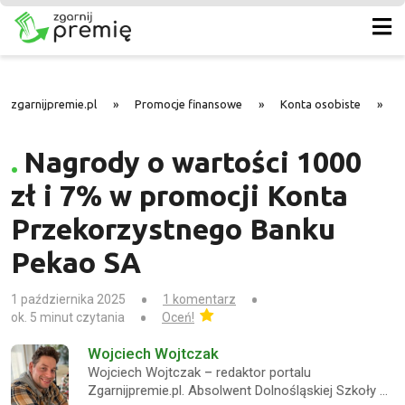
zgarnijpremie.pl
»
Promocje finansowe
»
Konta osobiste
»
N
Nagrody o wartości 1000
zł i 7% w promocji Konta
Przekorzystnego Banku
Pekao SA
1 października 2025
1 komentarz
ok. 5 minut czytania
Oceń!
Wojciech Wojtczak
Wojciech Wojtczak – redaktor portalu
Zgarnijpremie.pl. Absolwent Dolnośląskiej Szkoły …