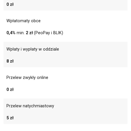
0 zł
Wpłatomaty obce
0,4%
min.
2 zł
(PeoPay i BLIK)
Wpłaty i wypłaty w oddziale
8 zł
Przelew zwykły online
0 zł
Przelew natychmiastowy
5 zł