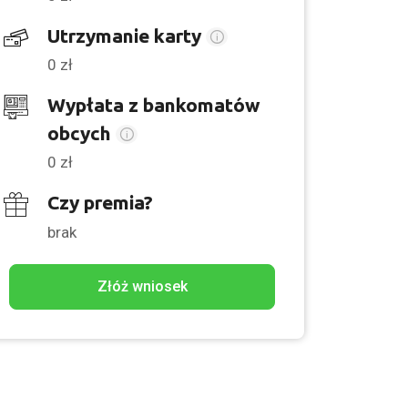
Utrzymanie karty
0 zł
Wypłata z bankomatów
obcych
0 zł
Czy premia?
brak
Złóż wniosek