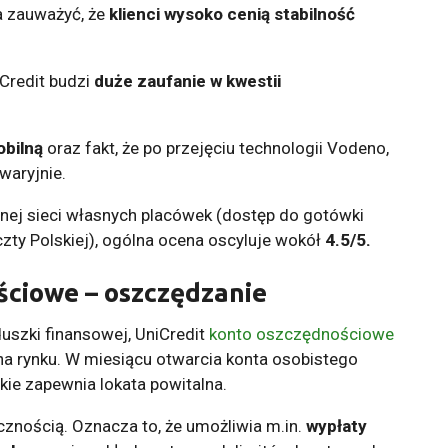
na zauważyć, że
klienci wysoko cenią stabilność
Credit budzi
duże zaufanie w kwestii
obilną
oraz fakt, że po przejęciu technologii Vodeno,
awaryjnie.
nej sieci własnych placówek (dostęp do gotówki
zty Polskiej), ogólna ocena oscyluje wokół
4.5/5.
ściowe – oszczędzanie
uszki finansowej, UniCredit
konto oszczędnościowe
na rynku. W miesiącu otwarcia konta osobistego
ie zapewnia lokata powitalna.
cznością. Oznacza to, że umożliwia m.in.
wypłaty