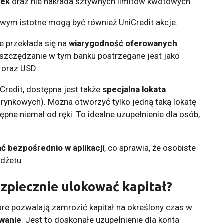
tek
oraz nie nakłada sztywnych limitów kwotowych.
owym istotne mogą być również UniCredit akcje.
ie przekłada się na
wiarygodność oferowanych
 oszczędzanie w tym banku postrzegane jest jako
 oraz USD.
iCredit, dostępna jest także
specjalna lokata
 rynkowych). Można otworzyć tylko jedną taką lokatę
ępne niemal od ręki. To idealne uzupełnienie dla osób,
ć bezpośrednio w aplikacji
, co sprawia, że osobiste
udżetu.
ezpiecznie ulokować kapitał?
óre pozwalają zamrozić kapitał na określony czas w
wanie
. Jest to doskonałe uzupełnienie dla konta