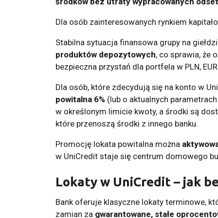
środków bez utraty wypracowanych odse
Dla osób zainteresowanych rynkiem kapitał
Stabilna sytuacja finansowa grupy na giełdz
produktów depozytowych
, co sprawia, że
bezpieczna przystań dla portfela w PLN, EUR
Dla osób, które zdecydują się na konto w Un
powitalna 6%
(lub o aktualnych parametrach
w określonym limicie kwoty, a środki są dost
które przenoszą środki z innego banku.
Promocję lokata powitalna można
aktywowa
w UniCredit staje się centrum domowego b
Lokaty w UniCredit – jak b
Bank oferuje klasyczne lokaty terminowe, kt
zamian za
gwarantowane, stałe oprocento