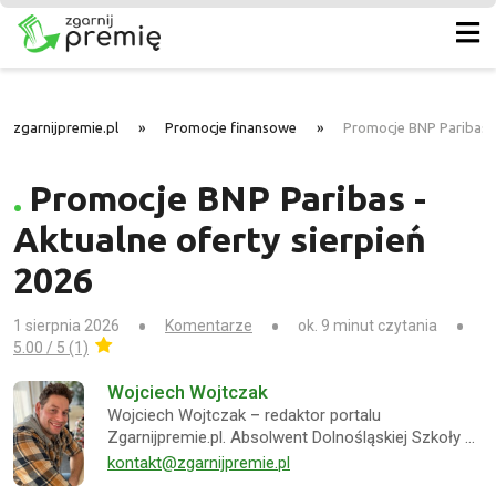
zgarnijpremie.pl
»
Promocje finansowe
»
Promocje BNP Paribas –
Promocje BNP Paribas -
Aktualne oferty sierpień
2026
1 sierpnia 2026
Komentarze
ok. 9 minut czytania
5.00 / 5 (1)
Wojciech Wojtczak
Wojciech Wojtczak – redaktor portalu
Zgarnijpremie.pl. Absolwent Dolnośląskiej Szkoły …
kontakt@zgarnijpremie.pl