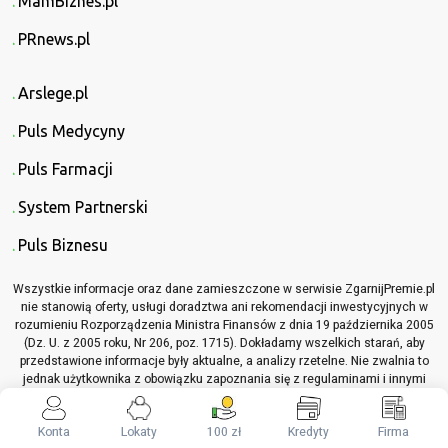
MamBiznes.pl
PRnews.pl
Arslege.pl
Puls Medycyny
Puls Farmacji
System Partnerski
Puls Biznesu
Wszystkie informacje oraz dane zamieszczone w serwisie ZgarnijPremie.pl
nie stanowią oferty, usługi doradztwa ani rekomendacji inwestycyjnych w
rozumieniu Rozporządzenia Ministra Finansów z dnia 19 października 2005
(Dz. U. z 2005 roku, Nr 206, poz. 1715). Dokładamy wszelkich starań, aby
przedstawione informacje były aktualne, a analizy rzetelne. Nie zwalnia to
jednak użytkownika z obowiązku zapoznania się z regulaminami i innymi
materiałami informacyjnymi, które dotyczą opisywanych produktów lub
usług, przed podjęciem jakichkolwiek decyzji z nimi związanych.
Konta
Lokaty
100 zł
Kredyty
Firma