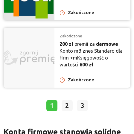
Zakończone
Zakończone
200 zł
premii za
darmowe
Konto mBiznes Standard dla
firm +mKsięgowość o
wartości
600 zł
Zakończone
1
2
3
Konta firmowe stanowią solidne