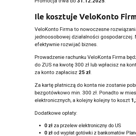
Promocja trwa do
31.12.2025
.
Ile kosztuje VeloKonto Fi
VeloKonto Firma to nowoczesne rozwiązania
jednoosobowej działalności gospodarczej. 
efektywnie rozwijać biznes.
Prowadzenie rachunku VeloKonta Firma będ
do ZUS na kwotę 300 zł lub wpłacisz na ko
za konto zapłacisz
25 zł
.
Za kartę płatniczą do konta nie zostanie po
bezgotówkowo min. 300 zł. Ponadto w mie
elektronicznych, a kolejny kolejny to koszt
1,
Dodatkowe opłaty:
0 zł
za przelew elektroniczny do US
0 zł
od wypłat gotówki z bankomatów Planet