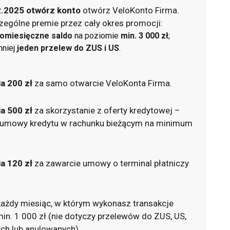
.2025 o
twórz konto
otwórz VeloKonto Firma.
zególne premie przez cały okres promocji:
iomiesięczne saldo
na poziomie
min. 3 000 zł
;
mniej
jeden przelew do ZUS i US
.
a 200 zł
za samo otwarcie VeloKonta Firma.
a 500 zł
za skorzystanie z oferty kredytowej –
 umowy kredytu w rachunku bieżącym na minimum
a 120 zł
za zawarcie umowy o terminal płatniczy
ażdy miesiąc, w którym wykonasz transakcje
n. 1 000 zł (nie dotyczy przelewów do ZUS, US,
ych lub anulowanych)