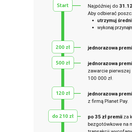
Start
Najpóźniej do
31.12
Aby odbierać poszc
utrzymuj średn
wykonaj przynaj
200 zł
jednorazowa premi
500 zł
jednorazowa premi
zawarcie pierwszej
100 000 zł.
120 zł
jednorazowa premi
z firmą Planet Pay.
do 210 zł
po 35 zł premii
za k
bezgotówkowe na mi
transakcji wycofan