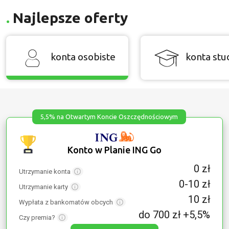
Najlepsze oferty
konta osobiste
konta stu
5,5% na Otwartym Koncie Oszczędnościowym
Konto w Planie ING Go
0 zł
Utrzymanie konta
0-10 zł
Utrzymanie karty
10 zł
Wypłata z bankomatów obcych
do 700 zł +5,5%
Czy premia?