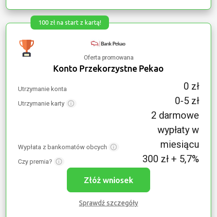
100 zł na start z kartą!
Oferta promowana
Konto Przekorzystne Pekao
0 zł
Utrzymanie konta
0-5 zł
Utrzymanie karty
2 darmowe
wypłaty w
miesiącu
Wypłata z bankomatów obcych
300 zł + 5,7%
Czy premia?
Złóż wniosek
Sprawdź szczegóły