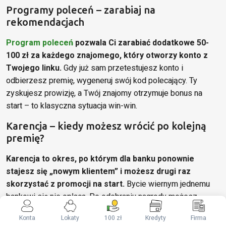
Programy poleceń – zarabiaj na
rekomendacjach
Program poleceń
pozwala Ci zarabiać dodatkowe 50-
100 zł za każdego znajomego, który otworzy konto z
Twojego linku.
Gdy już sam przetestujesz konto i
odbierzesz premię, wygeneruj swój kod polecający. Ty
zyskujesz prowizję, a Twój znajomy otrzymuje bonus na
start – to klasyczna sytuacja win-win.
Karencja – kiedy możesz wrócić po kolejną
premię?
Karencja to okres, po którym dla banku ponownie
stajesz się „nowym klientem” i możesz drugi raz
skorzystać z promocji na start.
Bycie wiernym jednemu
bankowi się nie opłaca. Po odebraniu nagrody możesz
zamknąć konto, odczekać wymagany czas (zazwyczaj 1-2
Konta
Lokaty
100 zł
Kredyty
Firma
lata) i wrócić po kolejną premię.