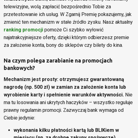
telewizyjne, wolą zapłacić bezpośrednio Tobie za
przetestowanie ich usług. W Zgarnij Premię pokazujemy, jak
zmienić ten mechanizm w stałe źródło zysku. Nasz aktualny
ranking promocji
pomoże Ci szybko wyłowić
najatrakcyjniejsze oferty, dzięki którym odbierzesz premie
za założenie konta, bony do sklepów czy bilety do kina.
Na czym polega zarabianie na promocjach
bankowych?
Mechanizm jest prosty: otrzymujesz gwarantowaną
nagrodę (np. 500 zł) w zamian za założenie konta lub
wyrobienie karty i spełnienie warunków aktywności.
Nie
ma tu losowania ani ukrytych haczyków – wszystko reguluje
prawny regulamin promocji. Zazwyczaj bank wymaga od
Ciebie jedynie:
wykonania kilku płatności kartą lub BLIKiem w
miesiącu (np. za drobne zakupy spożywcze),