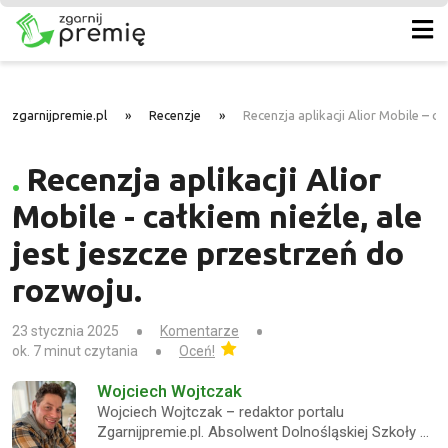
zgarnijpremie.pl
»
Recenzje
»
Recenzja aplikacji Alior Mobile – ca
Recenzja aplikacji Alior
Mobile - całkiem nieźle, ale
jest jeszcze przestrzeń do
rozwoju.
23 stycznia 2025
Komentarze
ok. 7 minut czytania
Oceń!
Wojciech Wojtczak
Wojciech Wojtczak – redaktor portalu
Zgarnijpremie.pl. Absolwent Dolnośląskiej Szkoły …