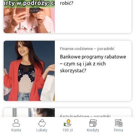
robić?
Finanse codzienne – poradniki
Bankowe programy rabatowe
– czym są i jak z nich
skorzystać?
Karty kredytowe – poradniki
RRSO – dlaczego
Konta
Lokaty
100 zł
Kredyty
Firma
rzeczywista roczna stopa