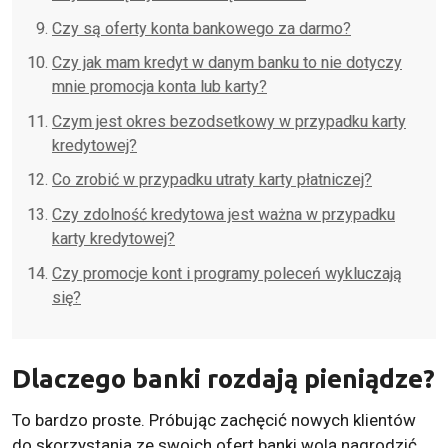
Czy są oferty konta bankowego za darmo?
Czy jak mam kredyt w danym banku to nie dotyczy
mnie promocja konta lub karty?
Czym jest okres bezodsetkowy w przypadku karty
kredytowej?
Co zrobić w przypadku utraty karty płatniczej?
Czy zdolność kredytowa jest ważna w przypadku
karty kredytowej?
Czy promocje kont i programy poleceń wykluczają
się?
Dlaczego banki rozdają pieniądze?
To bardzo proste. Próbując zachęcić nowych klientów
do skorzystania ze swoich ofert banki wolą nagrodzić