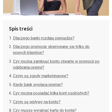
Spis treści
Dlaczego banki rozdają pieniądze?
Dlaczego promocje skierowane się tylko do
nowych klientów?
Czy można zamknąć konto otwarte w promocji po
odebraniu premii?
Czym są zgody marketingowe?
Kiedy bank wypłaca premie?
Czy można posiadać kilka kont osobistych?
Czym są wpływy na konto?
Czy muszę wyrabiać kartę do konta?