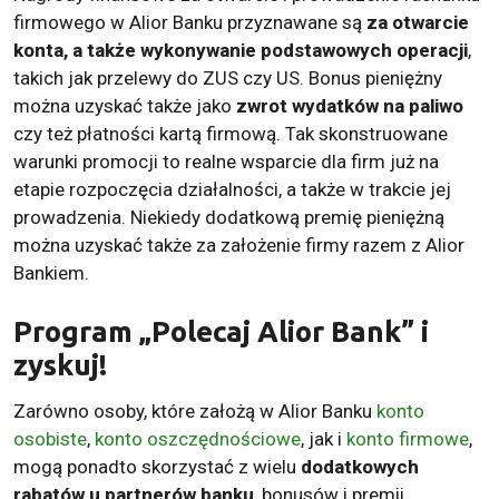
firmowego w Alior Banku przyznawane są
za otwarcie
konta, a także wykonywanie podstawowych operacji
,
takich jak przelewy do ZUS czy US. Bonus pieniężny
można uzyskać także jako
zwrot wydatków na paliwo
czy też płatności kartą firmową. Tak skonstruowane
warunki promocji to realne wsparcie dla firm już na
etapie rozpoczęcia działalności, a także w trakcie jej
prowadzenia. Niekiedy dodatkową premię pieniężną
można uzyskać także za założenie firmy razem z Alior
Bankiem.
Program „Polecaj Alior Bank” i
zyskuj!
Zarówno osoby, które założą w Alior Banku
konto
osobiste
,
konto oszczędnościowe
, jak i
konto firmowe
,
mogą ponadto skorzystać z wielu
dodatkowych
rabatów u partnerów banku
, bonusów i premii