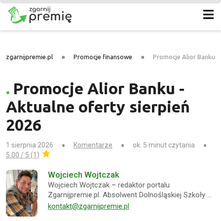
zgarnijpremie.pl
»
Promocje finansowe
»
Promocje Alior Banku –
Promocje Alior Banku -
Aktualne oferty sierpień
2026
1 sierpnia 2026
Komentarze
ok. 5 minut czytania
5.00 / 5 (1)
Wojciech Wojtczak
Wojciech Wojtczak – redaktor portalu
Zgarnijpremie.pl. Absolwent Dolnośląskiej Szkoły …
kontakt@zgarnijpremie.pl