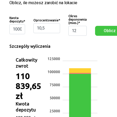
Oblicz, ile możesz zarobić na lokacie
Okres
Kwota
deponownia
Oprocentowanie
*
depozytu
*
(mies.)
*
Oblicz
Szczegóły wyliczenia
125000
Całkowity
zwrot
100000
110
839,65
75000
zł
50000
Kwota
depozytu
25000