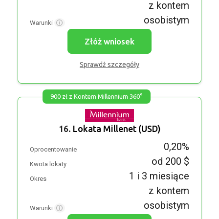
z kontem
osobistym
Warunki
Złóż wniosek
Sprawdź szczegóły
900 zł z Kontem Millennium 360°
16.
Lokata Millenet (USD)
0,20%
Oprocentowanie
od 200 $
Kwota lokaty
1 i 3 miesiące
Okres
z kontem
osobistym
Warunki