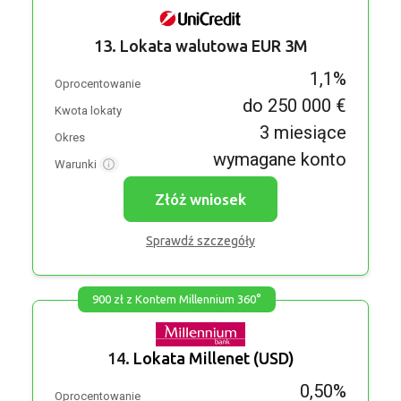
13. Lokata walutowa EUR 3M
1,1%
Oprocentowanie
do 250 000 €
Kwota lokaty
3 miesiące
Okres
wymagane konto
Warunki
Złóż wniosek
Sprawdź szczegóły
900 zł z Kontem Millennium 360°
14.
Lokata Millenet (USD)
0,50%
Oprocentowanie