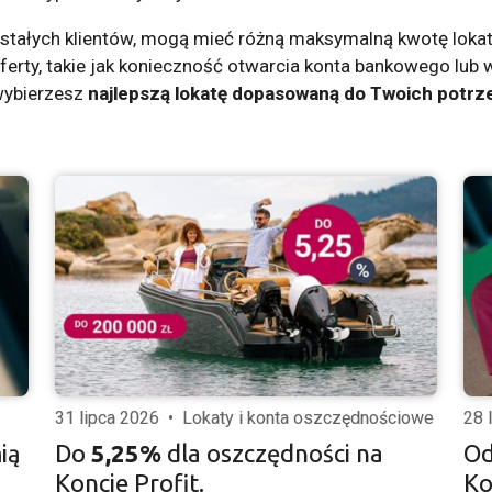
la stałych klientów, mogą mieć różną maksymalną kwotę loka
erty, takie jak konieczność otwarcia konta bankowego lub 
 wybierzesz
najlepszą lokatę dopasowaną do Twoich potrz
31 lipca 2026
•
Lokaty i konta oszczędnościowe
28 
ią
Do
5,25%
dla oszczędności na
Od
Koncie Profit.
Ko