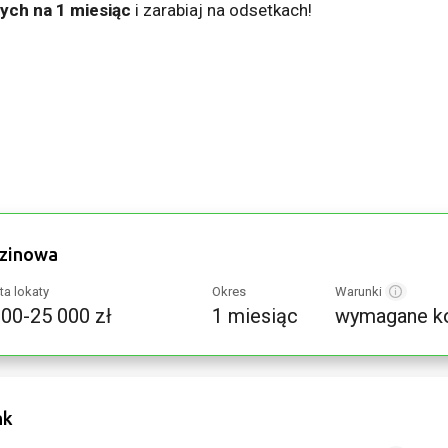
ych na 1 miesiąc
i zarabiaj na odsetkach!
dzinowa
a lokaty
Okres
Warunki
000-25 000 zł
1 miesiąc
wymagane k
nk