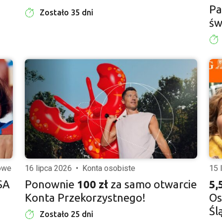
Pa
Zostało 35 dni
św
iowe
16 lipca 2026
•
Konta osobiste
15 
SA
Ponownie
100 zł
za samo otwarcie
5,
Konta Przekorzystnego!
Os
Śl
Zostało 25 dni