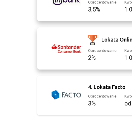
Oprocentowanie
Kwot
3,5%
1 
Lokata Onli
Oprocentowanie
Kwot
2%
1 
4.
Lokata Facto
Oprocentowanie
Kwot
3%
od