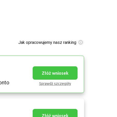
Jak opracowujemy nasz ranking
Złóż wniosek
onto
Sprawdź szczegóły
Złóż wniosek