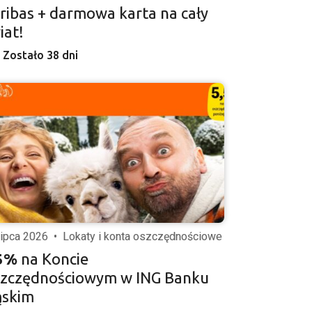
ribas + darmowa karta na cały
iat!
Zostało 38 dni
lipca 2026
•
Lokaty i konta oszczędnościowe
5%
na Koncie
zczędnościowym w ING Banku
ąskim