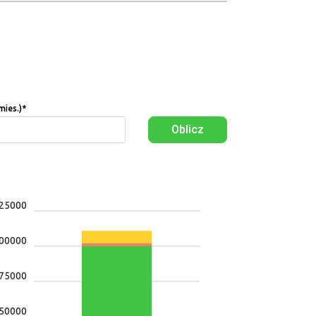
mies.)
*
Oblicz
25000
00000
75000
50000