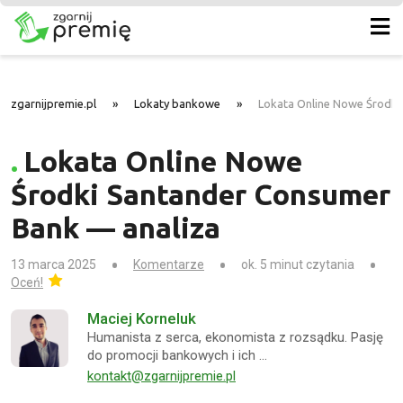
zgarnijpremie.pl
»
Lokaty bankowe
»
Lokata Online Nowe Środki
Lokata Online Nowe
Środki Santander Consumer
Bank — analiza
13 marca 2025
Komentarze
ok. 5 minut czytania
Oceń!
Maciej Korneluk
Humanista z serca, ekonomista z rozsądku. Pasję
do promocji bankowych i ich …
kontakt@zgarnijpremie.pl