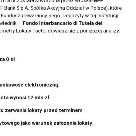
 Oferta została stworzona przez włoskie
BFF
F Bank S.p.A. Spółka Akcyjna Oddział w Polsce), które
 Funduszu Gwarancyjnego. Depozyty w tej instytucji
owiednik —
Fondo Interbancario di Tutela dei
rametry Lokaty Facto, dowiesz się z poniższej analizy.
a 0 zł
.
bankowość elektroniczną
.
enta wynosi 12 mln zł
.
ku zerwania lokaty przed terminem
.
towego jako warunek założenia lokaty
.