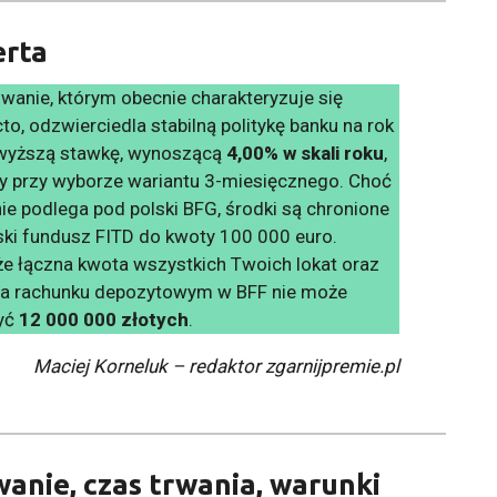
erta
wanie, którym obecnie charakteryzuje się
to, odzwierciedla stabilną politykę banku na rok
wyższą stawkę, wynoszącą
4,00% w skali roku
,
 przy wyborze wariantu 3-miesięcznego. Choć
ie podlega pod polski BFG, środki są chronione
ski fundusz FITD do kwoty 100 000 euro.
że łączna kwota wszystkich Twoich lokat oraz
a rachunku depozytowym w BFF nie może
yć
12 000 000 złotych
.
Maciej Korneluk – redaktor zgarnijpremie.pl
anie, czas trwania, warunki