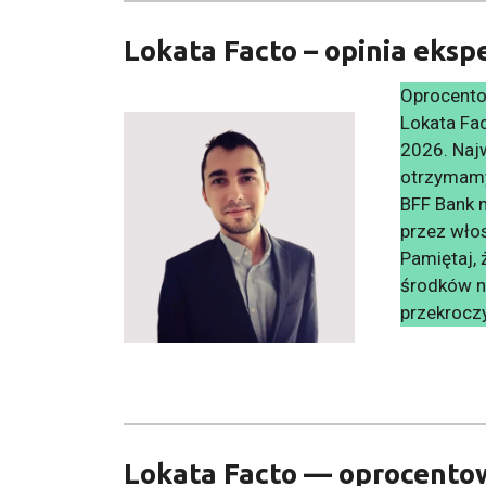
Lokata Facto – opinia eksp
Oprocento
Lokata Fac
2026. Naj
otrzymamy
BFF Bank n
przez wło
Pamiętaj, 
środków n
przekrocz
Lokata Facto — oprocentow