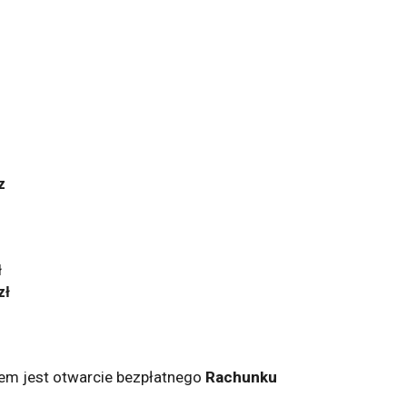
z
ł
zł
iem jest otwarcie bezpłatnego
Rachunku