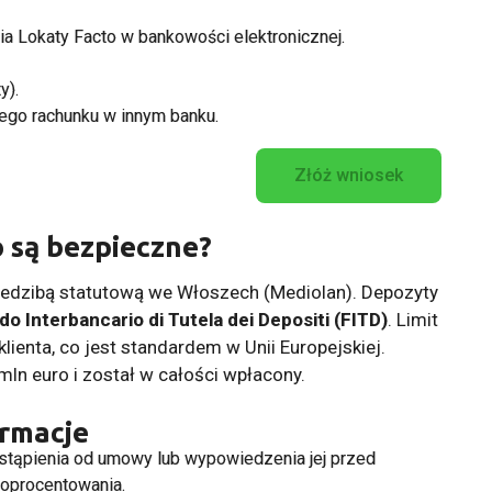
ia Lokaty Facto w bankowości elektronicznej.
y).
ego rachunku w innym banku.
Złóż wniosek
o są bezpieczne?
 siedzibą statutową we Włoszech (Mediolan). Depozyty
do Interbancario di Tutela dei Depositi (FITD)
. Limit
lienta, co jest standardem w Unii Europejskiej.
ln euro i został w całości wpłacony.
ormacje
tąpienia od umowy lub wypowiedzenia jej przed
 oprocentowania.