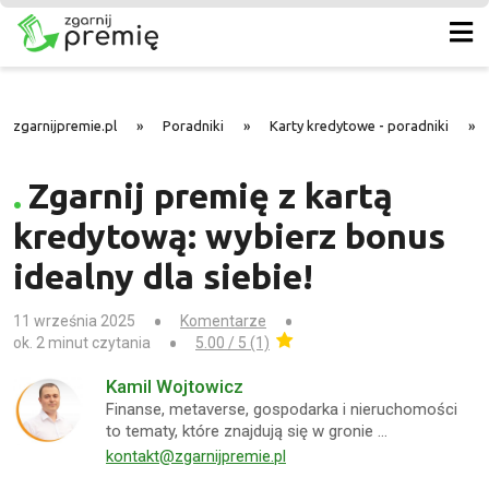
zgarnijpremie.pl
»
Poradniki
»
Karty kredytowe - poradniki
»
Zgarnij premię z kartą
kredytową: wybierz bonus
idealny dla siebie!
11 września 2025
Komentarze
ok. 2 minut czytania
5.00 / 5 (1)
Kamil Wojtowicz
Finanse, metaverse, gospodarka i nieruchomości
to tematy, które znajdują się w gronie …
kontakt@zgarnijpremie.pl