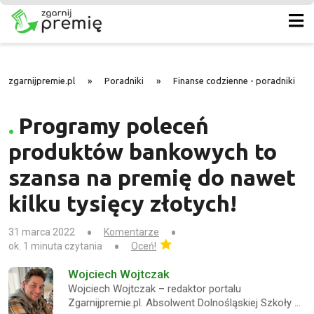
zgarnijpremie.pl
»
Poradniki
»
Finanse codzienne - poradniki
»
Programy poleceń
produktów bankowych to
szansa na premię do nawet
kilku tysięcy złotych!
31 marca 2022
Komentarze
ok. 1 minuta czytania
Oceń!
Wojciech Wojtczak
Wojciech Wojtczak – redaktor portalu
Zgarnijpremie.pl. Absolwent Dolnośląskiej Szkoły …