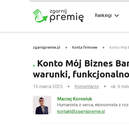
Rankingi
zgarnijpremie.pl
»
Konta firmowe
»
Konto Mój B
Konto Mój Biznes Ban
warunki, funkcjonalno
13 marca 2025
Komentarze
ok. 6 min
Maciej Korneluk
Humanista z serca, ekonomista z roz
kontakt@zgarnijpremie.pl