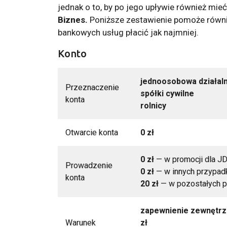
jednak o to, by po jego upływie również mi
Biznes.
Poniższe zestawienie pomoże również
bankowych usług płacić jak najmniej.
Konto
jednoosobowa działal
Przeznaczenie
spółki cywilne
konta
rolnicy
Otwarcie konta
0 zł
0 zł
— w promocji dla J
Prowadzenie
0 zł
— w innych przypadk
konta
20 zł
— w pozostałych 
zapewnienie zewnętrz
Warunek
zł