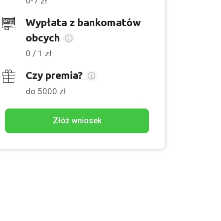
0-7 zł
Wypłata z bankomatów
obcych
0 / 1 zł
Czy premia?
do 5000 zł
Złóż wniosek