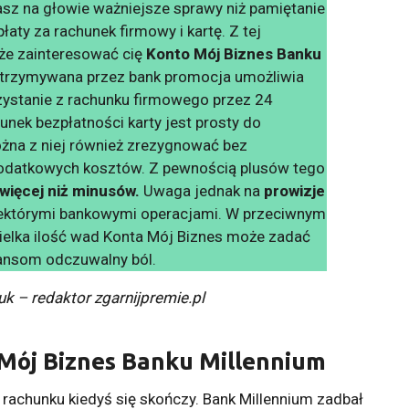
z na głowie ważniejsze sprawy niż pamiętanie
płaty za rachunek firmowy i kartę. Z tej
że zainteresować cię
Konto Mój Biznes Banku
Utrzymywana przez bank promocja umożliwia
ystanie z rachunku firmowego przez 24
unek bezpłatności karty jest prosty do
ożna z niej również zrezygnować bez
odatkowych kosztów. Z pewnością plusów tego
więcej niż minusów.
Uwaga jednak na
prowizje
iektórymi bankowymi operacjami. W przeciwnym
elka ilość wad Konta Mój Biznes może zadać
ansom odczuwalny ból.
uk – redaktor zgarnijpremie.pl
 Mój Biznes Banku Millennium
chunku kiedyś się skończy. Bank Millennium zadbał