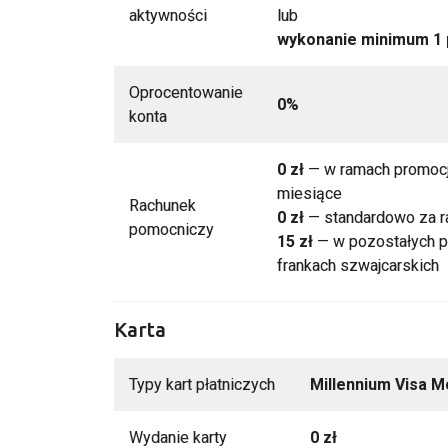
aktywności
lub
wykonanie minimum 1 
Oprocentowanie
0%
konta
0 zł
— w ramach promocj
miesiące
Rachunek
0 zł
— standardowo za r
pomocniczy
15 zł
— w pozostałych pr
frankach szwajcarskich
Karta
Typy kart płatniczych
Millennium Visa M
Wydanie karty
0 zł