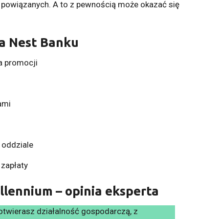
powiązanych. A to z pewnością może okazać się
ta Nest Banku
a promocji
ami
 oddziale
 zapłaty
llennium – opinia eksperta
 otwierasz działalność gospodarczą, z