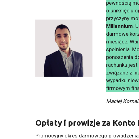
pewnością mas
o uniknięciu o
przyczyny mo
Millennium
. 
darmowe korz
miesiące. War
spełnienia. M
ponoszenia d
rachunku jest
związane z n
wypadku niewi
firmowym fin
Maciej Kornel
Opłaty i prowizje za Konto
Promocyjny okres darmowego prowadzenia ra