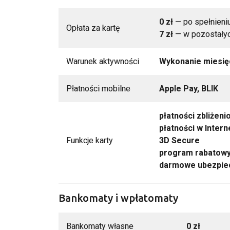
0 zł
— po spełnieni
Opłata za kartę
7 zł
— w pozostały
Warunek aktywności
Wykonanie miesięc
Płatności mobilne
Apple Pay, BLIK
płatności zbliżen
płatności w Intern
Funkcje karty
3D Secure
program rabatow
darmowe ubezpiec
Bankomaty i wpłatomaty
Bankomaty własne
0 zł