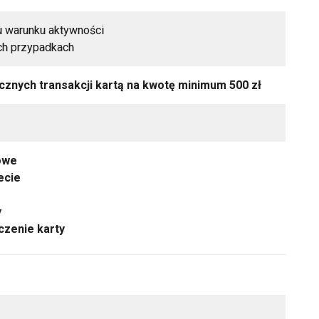
u warunku aktywności
ch przypadkach
znych transakcji kartą na kwotę minimum 500 zł
iowe
ecie
y
zenie karty