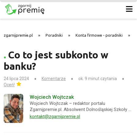
zgarnijpremie.pl
»
Poradniki
»
Konta firmowe - poradniki
»
Co to jest subkonto w
banku?
24 lipca 2024
Komentarze
ok. 9 minut czytania
Oceń!
Wojciech Wojtczak
Wojciech Wojtczak – redaktor portalu
Zgarnijpremie.pl. Absolwent Dolnośląskiej Szkoły …
kontakt@zgarnijpremie.pl