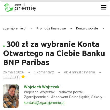
zgarnijpremie.pl
»
Promocje finansowe
»
Konta osobiste
»
3
300 zł za wybranie Konta
Otwartego na Ciebie Banku
BNP Paribas
26 maja 2026
1 komentarz
ok. 4 minut czytania
1.00 / 5 (1)
Wojciech Wojtczak
Wojciech Wojtczak – redaktor portalu
Zgarnijpremie.pl. Absolwent Dolnośląskiej Szkoły …
kontakt@zgarnijpremie.pl