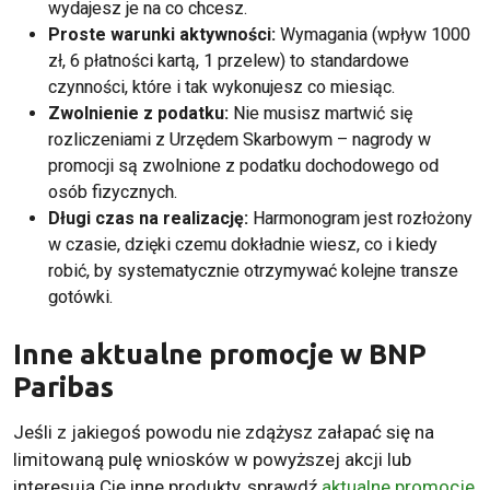
wydajesz je na co chcesz.
Proste warunki aktywności:
Wymagania (wpływ 1000
zł, 6 płatności kartą, 1 przelew) to standardowe
czynności, które i tak wykonujesz co miesiąc.
Zwolnienie z podatku:
Nie musisz martwić się
rozliczeniami z Urzędem Skarbowym – nagrody w
promocji są zwolnione z podatku dochodowego od
osób fizycznych.
Długi czas na realizację:
Harmonogram jest rozłożony
w czasie, dzięki czemu dokładnie wiesz, co i kiedy
robić, by systematycznie otrzymywać kolejne transze
gotówki.
Inne aktualne promocje w BNP
Paribas
Jeśli z jakiegoś powodu nie zdążysz załapać się na
limitowaną pulę wniosków w powyższej akcji lub
interesują Cię inne produkty, sprawdź
aktualne promocje