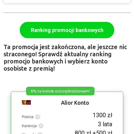
Ranking promocji bankowych
Ta promocja jest zakończona, ale jeszcze nic
straconego! Sprawdź aktualny ranking
promocjo bankowych i wybierz konto
osobiste z premią!
6% na koncie oszczędnościowym!
Alior Konto
1300 zł
Premia
3 lata
Karencja
800 zł +500 zł