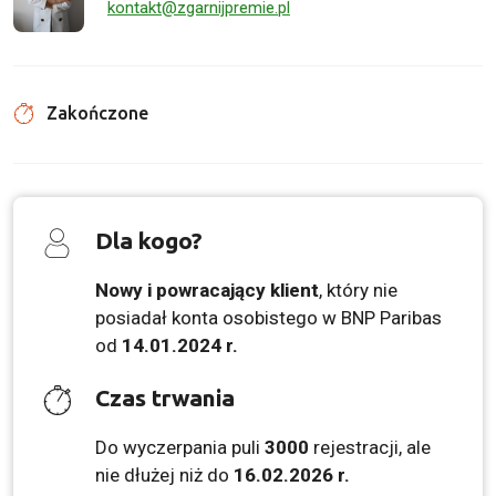
kontakt@zgarnijpremie.pl
Zakończone
Dla kogo?
Nowy i powracający klient
, który nie
posiadał konta osobistego w BNP Paribas
od
14.01.2024 r.
Czas trwania
Do wyczerpania puli
3000
rejestracji, ale
nie dłużej niż do
16.02.2026 r.