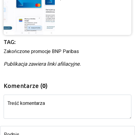
TAG:
Zakończone promocje BNP Paribas
Publikacja zawiera linki afiliacyjne.
Komentarze (
0
)
Treść komentarza
Podpis