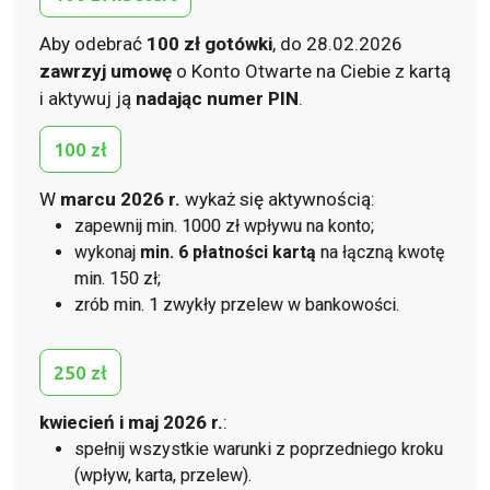
Aby odebrać
100 zł gotówki
, do 28.02.2026
zawrzyj umowę
o Konto Otwarte na Ciebie z kartą
i aktywuj ją
nadając numer PIN
.
100 zł
W
marcu 2026 r.
wykaż się aktywnością
:
zapewnij min.
1000 zł wpływu na konto
;
wykonaj
min. 6 płatności kartą
na łączną kwotę
min.
150 zł
;
zrób min.
1 zwykły przelew w bankowości
.
250 zł
kwiecień i maj 2026 r.
:
spełnij wszystkie warunki z poprzedniego kroku
(wpływ, karta, przelew)
.