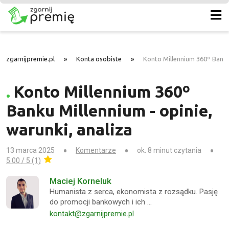
zgarnijpremie.pl
»
Konta osobiste
»
Konto Millennium 360º Banku 
Konto Millennium 360º
Banku Millennium - opinie,
warunki, analiza
13 marca 2025
Komentarze
ok. 8 minut czytania
5.00 / 5 (1)
Maciej Korneluk
Humanista z serca, ekonomista z rozsądku. Pasję
do promocji bankowych i ich …
kontakt@zgarnijpremie.pl