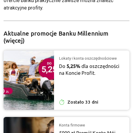
ofercie banku praktycznie zawsze można znaleźć
atrakcyjne profity.
Aktualne promocje Banku Millennium
(więcej)
Lokaty i konta oszczędnościowe
Do
5,25%
dla oszczędności
na Koncie Profit.
Zostało 33 dni
Konta firmowe
5000 zł Premii! Konto Mój