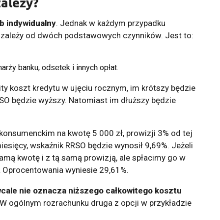
ależy?
b indywidualny
. Jednak w każdym przypadku
zależy od dwóch podstawowych czynników. Jest to:
arży banku, odsetek i innych opłat.
y koszt kredytu w ujęciu rocznym, im krótszy będzie
RSO będzie wyższy. Natomiast im dłuższy będzie
 konsumenckim na kwotę 5 000 zł, prowizji 3% od tej
iesięcy, wskaźnik RRSO będzie wynosił 9,69%. Jeżeli
mą kwotę i z tą samą prowizją, ale spłacimy go w
a Oprocentowania wyniesie 29,61%.
cale nie oznacza niższego całkowitego kosztu
W ogólnym rozrachunku druga z opcji w przykładzie