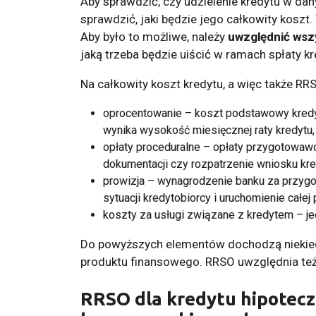
Aby sprawdzić, czy udzielenie kredytu w dan
sprawdzić, jaki będzie jego całkowity koszt
Aby było to możliwe, należy
uwzględnić wsz
jaką trzeba będzie uiścić w ramach spłaty kr
Na całkowity koszt kredytu, a więc także RRS
oprocentowanie – koszt podstawowy kredy
wynika wysokość miesięcznej raty kredytu,
opłaty proceduralne – opłaty przygotowaw
dokumentacji czy rozpatrzenie wniosku kr
prowizja – wynagrodzenie banku za przygot
sytuacji kredytobiorcy i uruchomienie całej
koszty za usługi związane z kredytem – je
Do powyższych elementów dochodzą nieki
produktu finansowego. RRSO uwzględnia te
RRSO dla kredytu hipotecz