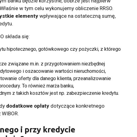
ym banku będzie korzystne, dobrze jest najpierw
. Właśnie w tym celu wykonujemy obliczenie RRSO.
ystkie elementy
wpływające na ostateczną sumę,
edytu.
O składa się:
tu hipotecznego, gotówkowego czy pożyczki, z którego
cze związane m.in. z przygotowaniem niezbędnej
edytowego i oszacowanie wartości nieruchomości,
owanie oferty dla danego klienta, przeanalizowanie
 procedury. To również marża banku,
dnym z takich kosztów jest np. zabezpieczenie kredytu.
edy
dodatkowe opłaty
dotyczące konkretnego
ż WIBOR.
nego i przy kredycie