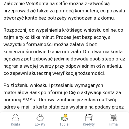
Założenie VeloKonta na selfie można z łatwością
przeprowadzić także za pomocą komputera, co pozwala
otworzyć konto bez potrzeby wychodzenia z domu.
Rozpocznij od wypełnienia krótkiego wniosku online, co
zajmie tylko kilka minut. Proces jest bezpieczny, a
wszystkie formalności można załatwić bez
konieczności odwiedzania oddziału. Do otwarcia konta
będziesz potrzebować jedynie dowodu osobistego oraz
nagrania swojej twarzy przy odpowiednim oświetleniu,
co zapewni skuteczną weryfikację tożsamości.
Po złożeniu wniosku i przesłaniu wymaganych
materiałów Bank poinformuje Cię o aktywacji konta za
pomocą SMS-a. Umowa zostanie przesłana na Twój
adres e-mail, a karta płatnicza wysłana na podany przez
Ciebie adres.
Konta
Lokaty
100 zł
Kredyty
Firma
Po otrzymaniu wiadomości z danymi do logowania –