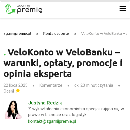
zgarnijpremie.pl
»
Konta osobiste
»
VeloKonto w VeloBanku – war
VeloKonto w VeloBanku –
warunki, opłaty, promocje i
opinia eksperta
22 lipca 2025
Komentarze
ok. 23 minut czytania
Oceń!
Justyna Redzik
Z wykształcenia ekonomistka specjalizująca się w
prawe w biznesie oraz logistyk …
kontakt@zgarnijpremie.pl