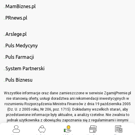
MamBiznes.pl
PRnews.pl
Arslege.pl
Puls Medycyny
Puls Farmacji
System Partnerski
Puls Biznesu
Wszystkie informacje oraz dane zamieszczone w serwisie ZgarnijPremie.pl
nie stanowią oferty, usługi doradztwa ani rekomendacji inwestycyjnych w
rozumieniu Rozporządzenia Ministra Finansów z dnia 19 października 2005
(Dz. U. z 2005 roku, Nr 206, poz. 1715). Dokładamy wszelkich starań, aby
przedstawione informacje były aktualne, a analizy rzetelne. Nie zwalnia to
jednak użytkownika z obowiązku zapoznania się z regulaminami i innymi
materiałami informacyjnymi, które dotyczą opisywanych produktów lub
usług, przed podjęciem jakichkolwiek decyzji z nimi związanych.