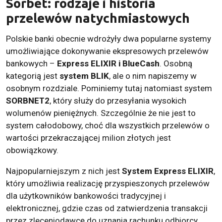
Sorbet: rodzaje i historia
przelewów natychmiastowych
Polskie banki obecnie wdrożyły dwa popularne systemy
umożliwiające dokonywanie ekspresowych przelewów
bankowych –
Express ELIXIR i BlueCash
. Osobną
kategorią jest
system BLIK
, ale o nim napiszemy w
osobnym rozdziale. Pominiemy tutaj natomiast system
SORBNET2
, który służy do przesyłania wysokich
wolumenów pieniężnych. Szczególnie że nie jest to
system całodobowy, choć dla wszystkich przelewów o
wartości przekraczającej milion złotych jest
obowiązkowy.
Najpopularniejszym z nich jest
System Express ELIXIR
,
który umożliwia realizację przyspieszonych przelewów
dla użytkowników bankowości tradycyjnej i
elektronicznej, gdzie czas od zatwierdzenia transakcji
przez zleceniodawcę do uznania rachunku odbiorcy