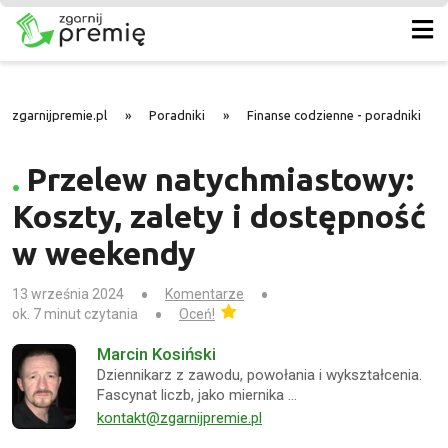
zgarnijpremie.pl
»
Poradniki
»
Finanse codzienne - poradniki
»
Przelew natychmiastowy:
Koszty, zalety i dostępność
w weekendy
13 września 2024
Komentarze
ok. 7 minut czytania
Oceń!
Marcin Kosiński
Dziennikarz z zawodu, powołania i wykształcenia.
Fascynat liczb, jako miernika …
kontakt@zgarnijpremie.pl