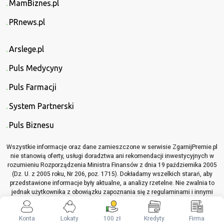
MamBiznes.pl
PRnews.pl
Arslege.pl
Puls Medycyny
Puls Farmacji
System Partnerski
Puls Biznesu
Wszystkie informacje oraz dane zamieszczone w serwisie ZgarnijPremie.pl
nie stanowią oferty, usługi doradztwa ani rekomendacji inwestycyjnych w
rozumieniu Rozporządzenia Ministra Finansów z dnia 19 października 2005
(Dz. U. z 2005 roku, Nr 206, poz. 1715). Dokładamy wszelkich starań, aby
przedstawione informacje były aktualne, a analizy rzetelne. Nie zwalnia to
jednak użytkownika z obowiązku zapoznania się z regulaminami i innymi
materiałami informacyjnymi, które dotyczą opisywanych produktów lub
usług, przed podjęciem jakichkolwiek decyzji z nimi związanych.
Konta
Lokaty
100 zł
Kredyty
Firma