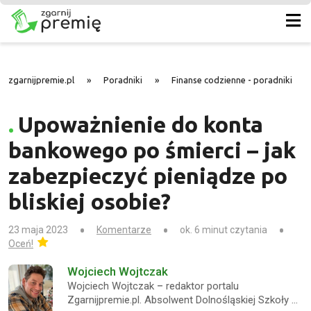
zgarnijpremie.pl
»
Poradniki
»
Finanse codzienne - poradniki
»
Upoważnienie do konta
bankowego po śmierci – jak
zabezpieczyć pieniądze po
bliskiej osobie?
23 maja 2023
Komentarze
ok. 6 minut czytania
Oceń!
Wojciech Wojtczak
Wojciech Wojtczak – redaktor portalu
Zgarnijpremie.pl. Absolwent Dolnośląskiej Szkoły …