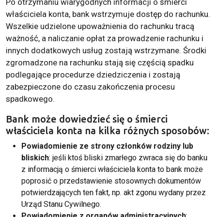
Po otrzymaniu wiarygodnych informacji o śmierci
właściciela konta, bank wstrzymuje dostęp do rachunku.
Wszelkie udzielone upoważnienia do rachunku tracą
ważność, a naliczanie opłat za prowadzenie rachunku i
innych dodatkowych usług zostają wstrzymane. Środki
zgromadzone na rachunku stają się częścią spadku
podlegające procedurze dziedziczenia i zostają
zabezpieczone do czasu zakończenia procesu
spadkowego.
Bank może dowiedzieć się o śmierci
właściciela konta na kilka różnych sposobów:
Powiadomienie ze strony członków rodziny lub
bliskich
: jeśli ktoś bliski zmarłego zwraca się do banku
z informacją o śmierci właściciela konta to bank może
poprosić o przedstawienie stosownych dokumentów
potwierdzających ten fakt, np. akt zgonu wydany przez
Urząd Stanu Cywilnego.
Powiadomienie z organów administracyjnych
: