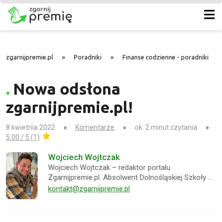
zgarnijpremie.pl
»
Poradniki
»
Finanse codzienne - poradniki
»
Nowa odsłona
zgarnijpremie.pl!
8 kwietnia 2022
Komentarze
ok. 2 minut czytania
5.00 / 5 (1)
Wojciech Wojtczak
Wojciech Wojtczak – redaktor portalu
Zgarnijpremie.pl. Absolwent Dolnośląskiej Szkoły …
kontakt@zgarnijpremie.pl