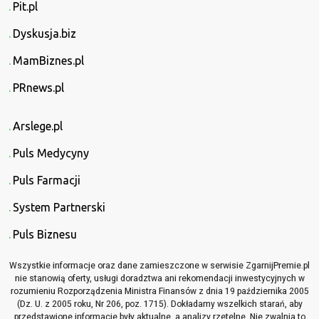
Pit.pl
Dyskusja.biz
MamBiznes.pl
PRnews.pl
Arslege.pl
Puls Medycyny
Puls Farmacji
System Partnerski
Puls Biznesu
Wszystkie informacje oraz dane zamieszczone w serwisie ZgarnijPremie.pl
nie stanowią oferty, usługi doradztwa ani rekomendacji inwestycyjnych w
rozumieniu Rozporządzenia Ministra Finansów z dnia 19 października 2005
(Dz. U. z 2005 roku, Nr 206, poz. 1715). Dokładamy wszelkich starań, aby
przedstawione informacje były aktualne, a analizy rzetelne. Nie zwalnia to