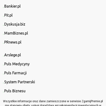
Bankier.pl
Pit.pl
Dyskusja.biz
MamBiznes.pl
PRnews.pl
Arslege.pl
Puls Medycyny
Puls Farmacji
System Partnerski
Puls Biznesu
Wszystkie informacje oraz dane zamieszczone w serwisie ZgarnijPremie.pl
nie stanowią oferty, usługi doradztwa ani rekomendacji inwestycyjnych w