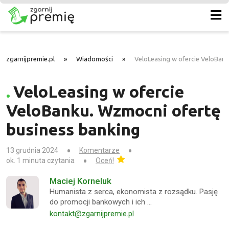
zgarnijpremie.pl
»
Wiadomości
»
VeloLeasing w ofercie VeloBan
VeloLeasing w ofercie
VeloBanku. Wzmocni ofertę
business banking
13 grudnia 2024
Komentarze
ok. 1 minuta czytania
Oceń!
Maciej Korneluk
Humanista z serca, ekonomista z rozsądku. Pasję
do promocji bankowych i ich …
kontakt@zgarnijpremie.pl