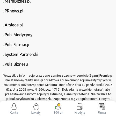
MamBiznes.pl
PRnews.pl
Arslege.pl
Puls Medycyny
Puls Farmacji
System Partnerski
Puls Biznesu
Wszystkie informacje oraz dane zamieszczone w serwisie ZgarnijPremie.pl
nie stanowią oferty, usługi doradztwa ani rekomendacji inwestycyjnych w
rozumieniu Rozporządzenia Ministra Finansów z dnia 19 października 2005
(Dz. U. z 2005 roku, Nr 206, poz. 1715). Dokładamy wszelkich starań, aby
przedstawione informacje były aktualne, a analizy rzetelne. Nie zwalnia to
jednak użytkownika z obowiązku zapoznania się z regulaminami i innymi
materiałami informacyjnymi, które dotyczą opisywanych produktów lub
usług, przed podjęciem jakichkolwiek decyzji z nimi związanych.
Konta
Lokaty
100 zł
Kredyty
Firma