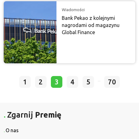
Wiadomości
Bank Pekao z kolejnymi
nagrodami od magazynu
Global Finance
...
1
2
3
4
5
70
Zgarnij
Premię
O nas