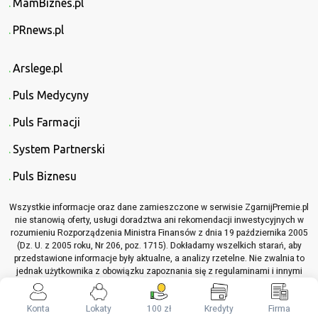
MamBiznes.pl
PRnews.pl
Arslege.pl
Puls Medycyny
Puls Farmacji
System Partnerski
Puls Biznesu
Wszystkie informacje oraz dane zamieszczone w serwisie ZgarnijPremie.pl
nie stanowią oferty, usługi doradztwa ani rekomendacji inwestycyjnych w
rozumieniu Rozporządzenia Ministra Finansów z dnia 19 października 2005
(Dz. U. z 2005 roku, Nr 206, poz. 1715). Dokładamy wszelkich starań, aby
przedstawione informacje były aktualne, a analizy rzetelne. Nie zwalnia to
jednak użytkownika z obowiązku zapoznania się z regulaminami i innymi
materiałami informacyjnymi, które dotyczą opisywanych produktów lub
usług, przed podjęciem jakichkolwiek decyzji z nimi związanych.
Konta
Lokaty
100 zł
Kredyty
Firma