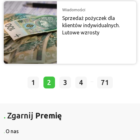
Wiadomości
Sprzedaż pożyczek dla
klientów indywidualnych.
Lutowe wzrosty
...
1
2
3
4
71
Zgarnij
Premię
O nas