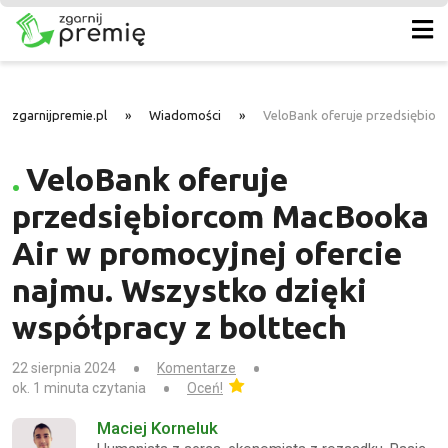
zgarnijpremie.pl
»
Wiadomości
»
VeloBank oferuje przedsiębior
VeloBank oferuje
przedsiębiorcom MacBooka
Air w promocyjnej ofercie
najmu. Wszystko dzięki
współpracy z bolttech
22 sierpnia 2024
Komentarze
ok. 1 minuta czytania
Oceń!
Maciej Korneluk