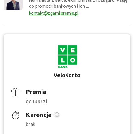
Humanista z serca, ekonomista z rozsądku. Pasję
do promocji bankowych i ich …
kontakt@zgarnijpremie.pl
VeloKonto
Premia
do 600 zł
Karencja
brak