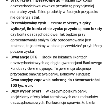
Brak ryzyka inwestycyjnego
— lokata czy
konto
oszczędnościowe
zawsze przyniosą przynajmniej
nominalny zysk
. Takie produkty w żadnych przypadku
nie generują strat.
Przewidywalny zysk
— często
możemy z góry
wyliczyć, ile konkretnie zysku przyniosą nam lokaty
czy konta oszczędnościowe. Tak będzie przy
oprocentowaniu stałym. Gdy oprocentowanie jest
zmienne, to jesteśmy w stanie przewidzieć przybliżony
poziom zysku.
Gwarancje BFG
— środki na lokatach i kontach
oszczędnościowych są objęte gwarancjami Bankowego
Funduszy Gwarancyjnego. Ta gwarancja obejmuje
przypadek bankructwa banku. Bankowy Fundusz
Gwarancyjny zapewnia ochronę do równowartości
100 tys. euro
.
Duży wybór ofert
— w każdym polskim banku
znajdziemy oferty lokat terminowych oraz rachunków
oszczędnościowych. Konkurencja sprawia, że banki