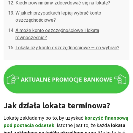
Kiedy powinniśmy zdecydować się na lokatę?
W jakich przypadkach lepiej wybrać konto
oszczędnościowe?
A może konto oszczędnościowe i lokata
równocześnie?
Lokata czy konto oszczędnościowe — co wybrać?
Jak działa lokata terminowa?
Lokatę zakładamy po to, by uzyskać
korzyść finansową
pod postacią odsetek
. Istotne jest to, że każda
lokata
jest zakładana na ściśle określony czas
. Może to być