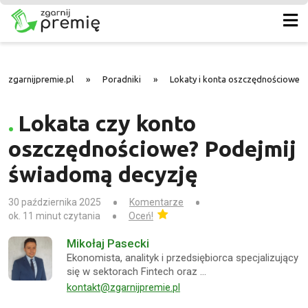
zgarnijpremie.pl
»
Poradniki
»
Lokaty i konta oszczędnościowe -
Lokata czy konto
oszczędnościowe? Podejmij
świadomą decyzję
30 października 2025
Komentarze
ok. 11 minut czytania
Oceń!
Mikołaj Pasecki
Ekonomista, analityk i przedsiębiorca specjalizujący
się w sektorach Fintech oraz …
kontakt@zgarnijpremie.pl