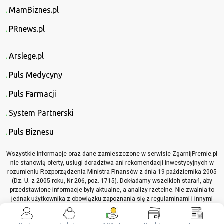
MamBiznes.pl
PRnews.pl
Arslege.pl
Puls Medycyny
Puls Farmacji
System Partnerski
Puls Biznesu
Wszystkie informacje oraz dane zamieszczone w serwisie ZgarnijPremie.pl
nie stanowią oferty, usługi doradztwa ani rekomendacji inwestycyjnych w
rozumieniu Rozporządzenia Ministra Finansów z dnia 19 października 2005
(Dz. U. z 2005 roku, Nr 206, poz. 1715). Dokładamy wszelkich starań, aby
przedstawione informacje były aktualne, a analizy rzetelne. Nie zwalnia to
jednak użytkownika z obowiązku zapoznania się z regulaminami i innymi
materiałami informacyjnymi, które dotyczą opisywanych produktów lub
usług, przed podjęciem jakichkolwiek decyzji z nimi związanych.