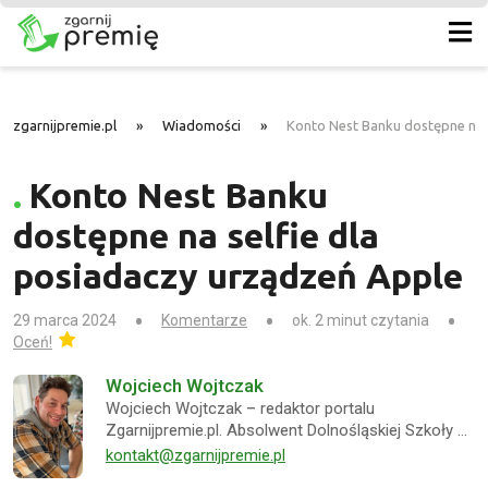
zgarnijpremie.pl
»
Wiadomości
»
Konto Nest Banku dostępne na 
Konto Nest Banku
dostępne na selfie dla
posiadaczy urządzeń Apple
29 marca 2024
Komentarze
ok. 2 minut czytania
Oceń!
Wojciech Wojtczak
Wojciech Wojtczak – redaktor portalu
Zgarnijpremie.pl. Absolwent Dolnośląskiej Szkoły …
kontakt@zgarnijpremie.pl