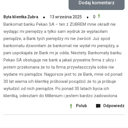
Była klientka Żubra
13 września 2025
0
Bankomat banku Pekao SA – ten z ZUBREM mnie okradł nie
wydając mi pieniędzy a tylko sam wydruk że wypłaciłam
pieniądze, a Bank tych pieniędzy mi nie zwrócił. Juz spod
bankomatu dzwoniłam że bankomat nie wydał mi pieniędzy, a
pani uspokajała że Bank mi je odda. Niestety. Bankomaty banku
Pekao SA obsługuje nie bank a jakaś prywatna firma z ulicy i
jestem przekonana że to ta firma przywłaszczyła sobie nie
wydane mi pieniądze. Najgorsze jest to że Bank, mnie od ponad
30 lat wierna ich klientkę próbował posądzić że to ja próbuje
wyłudzić od nich pieniądze. Po ponad 30 latach bycia ich
klientką, odeszlam do Millenium i jestem bardzo zadowolona.
Polub
Odpowiedz