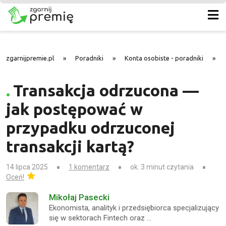
zgarnijpremie.pl
»
Poradniki
»
Konta osobiste - poradniki
»
Transakcja odrzucona —
jak postępować w
przypadku odrzuconej
transakcji kartą?
14 lipca 2025
1 komentarz
ok. 3 minut czytania
Oceń!
Mikołaj Pasecki
Ekonomista, analityk i przedsiębiorca specjalizujący
się w sektorach Fintech oraz …