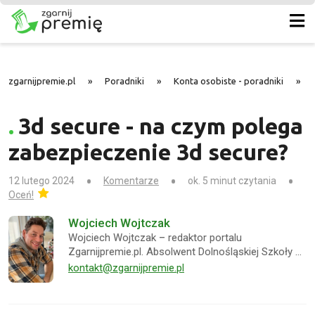
zgarnijpremie.pl
»
Poradniki
»
Konta osobiste - poradniki
»
3d secure - na czym polega
zabezpieczenie 3d secure?
12 lutego 2024
Komentarze
ok. 5 minut czytania
Oceń!
Wojciech Wojtczak
Wojciech Wojtczak – redaktor portalu
Zgarnijpremie.pl. Absolwent Dolnośląskiej Szkoły …
kontakt@zgarnijpremie.pl