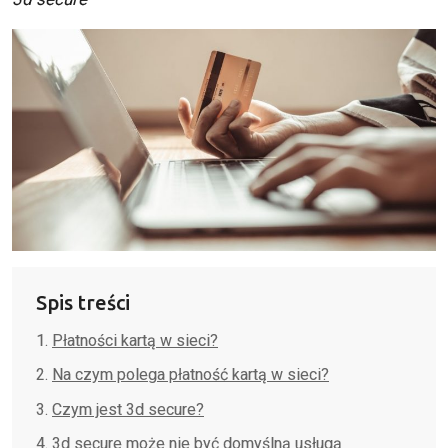
Spis treści
Płatności kartą w sieci?
Na czym polega płatność kartą w sieci?
Czym jest 3d secure?
3d secure może nie być domyślną usługą