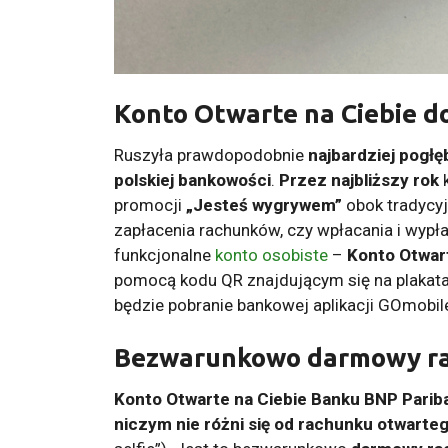
Konto Otwarte na Ciebie d
Ruszyła prawdopodobnie
najbardziej pogłę
polskiej bankowości
.
Przez najbliższy rok
k
promocji
„Jesteś wygrywem”
obok tradycyj
zapłacenia rachunków, czy wpłacania i wypł
funkcjonalne
konto osobiste
–
Konto Otwar
pomocą kodu QR znajdującym się na plakata
będzie pobranie bankowej aplikacji GOmobil
Bezwarunkowo darmowy r
Konto Otwarte na Ciebie Banku BNP Parib
niczym nie różni się od rachunku otwarte