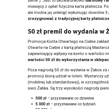
selfie”). Jest to bezwarunkowo
darmowy ra
miesięcy z opłat fizyczna karta płatnicza. Po
ale można jej uniknąć wykonując dowolne 3
zrezygnować z tradycyjnej karty płatniczej
50 zł premii do wydania w 
Promocja Konta Otwartego na Ciebie zakład
Otwarte na Ciebie z kartą płatniczą Masterca
zapewniający wpływy na konto o wartości mi
wartości 50 zł do wykorzystania w sklepa
Poza nagrodą 50 zł do wydania w Żabce za
promocji biorą udział w loterii. Wystarczy 
(mobilnej lub standardowej), w szczególnośc
sieci Żabka. Są trzy wysokości nagrody pien
500 zł
– przyznawane co dziennie
5 000 zł
– przyznawane co tydzień