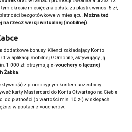
chunek
oraz w ramach promocji zwolniona przez 12
 tym okresie miesięczna opłata za plastik wynosi 5 zł,
 płatności bezgotówkowe w miesiącu.
Można też
 na rzecz wersji wirtualnej (mobilnej)
.
Żabce
a dodatkowe bonusy. Klienci zakładający Konto
rd w aplikacji mobilnej GOmobile, aktywujący ją i
n. 1 000 zł, otrzymają
e-vouchery o łącznej
ch Żabka
.
 aktywność z promocyjnym kontem uczestnicy
używać karty Mastercard do Konta Otwartego na Ciebie
i do płatności (o wartości min. 10 zł) w sklepach
iężnej w postaci e-voucherów: