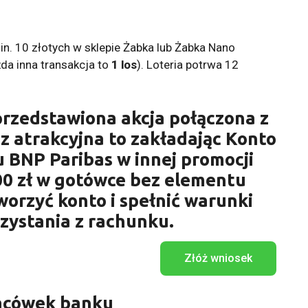
in. 10 złotych w sklepie Żabka lub Żabka Nano
żda inna transakcja to
1 los
). Loteria potrwa 12
przedstawiona akcja połączona z
az atrakcyjna to zakładając Konto
 BNP Paribas w innej promocji
0 zł w gotówce bez elementu
worzyć konto i spełnić warunki
zystania z rachunku.
Złóż wniosek
lacówek banku