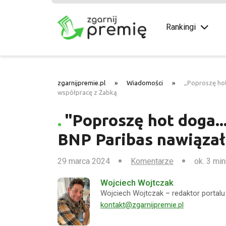
Rankingi
zgarnijpremie.pl
»
Wiadomości
»
„Poproszę hot
współpracę z Żabką
"Poproszę hot doga..
BNP Paribas nawiązał
29 marca 2024
Komentarze
ok. 3 min
Wojciech Wojtczak
Wojciech Wojtczak – redaktor portalu 
kontakt@zgarnijpremie.pl