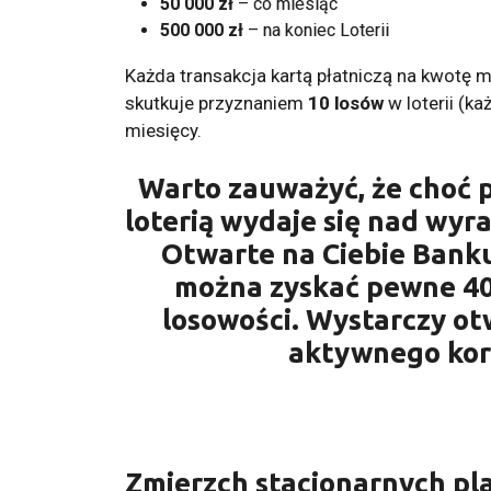
50 000 zł
– co miesiąc
500 000 zł
– na koniec Loterii
Każda transakcja kartą płatniczą na kwotę m
skutkuje przyznaniem
10 losów
w loterii (ka
miesięcy.
Warto zauważyć, że choć 
loterią wydaje się nad wyr
Otwarte na Ciebie Banku
można zyskać pewne 40
losowości. Wystarczy ot
aktywnego kor
Zmierzch stacjonarnych p