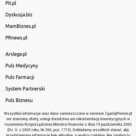
Pit.pl
Dyskusja.biz
MamBiznes.pl
PRnews.pl
Arslege.pl
Puls Medycyny
Puls Farmacji
System Partnerski
Puls Biznesu
Wszystkie informacje oraz dane zamieszczone w serwisie ZgarnijPremie.pl
nie stanowią oferty, usługi doradztwa ani rekomendacji inwestycyjnych w
rozumieniu Rozporządzenia Ministra Finansów z dnia 19 października 2005
(Dz. U. z 2005 roku, Nr 206, poz. 1715). Dokładamy wszelkich starań, aby
przedstawione informacje były aktualne, a analizy rzetelne. Nie zwalnia to