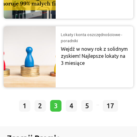
Lokaty i konta oszczędnościowe -
poradniki
Wejdź w nowy rok z solidnym
zyskiem! Najlepsze lokaty na
3 miesiące
...
1
2
3
4
5
17