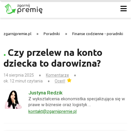
zgarnijpremie.pl
»
Poradniki
»
Finanse codzienne - poradniki
»
Czy przelew na konto
dziecka to darowizna?
14 sierpnia 2025
Komentarze
ok. 12 minut czytania
Oceń!
Justyna Redzik
Z wykształcenia ekonomistka specjalizująca się w
prawe w biznesie oraz logistyk …
kontakt@zgarnijpremie.pl