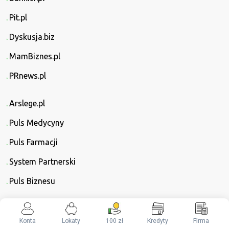
Pit.pl
Dyskusja.biz
MamBiznes.pl
PRnews.pl
Arslege.pl
Puls Medycyny
Puls Farmacji
System Partnerski
Puls Biznesu
Wszystkie informacje oraz dane zamieszczone w serwisie ZgarnijPremie.pl
nie stanowią oferty, usługi doradztwa ani rekomendacji inwestycyjnych w
Konta
Lokaty
100 zł
Kredyty
Firma
rozumieniu Rozporządzenia Ministra Finansów z dnia 19 października 2005