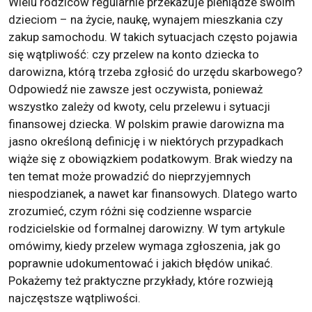
Wielu rodziców regularnie przekazuje pieniądze swoim
dzieciom – na życie, naukę, wynajem mieszkania czy
zakup samochodu. W takich sytuacjach często pojawia
się wątpliwość: czy przelew na konto dziecka to
darowizna, którą trzeba zgłosić do urzędu skarbowego?
Odpowiedź nie zawsze jest oczywista, ponieważ
wszystko zależy od kwoty, celu przelewu i sytuacji
finansowej dziecka. W polskim prawie darowizna ma
jasno określoną definicję i w niektórych przypadkach
wiąże się z obowiązkiem podatkowym. Brak wiedzy na
ten temat może prowadzić do nieprzyjemnych
niespodzianek, a nawet kar finansowych. Dlatego warto
zrozumieć, czym różni się codzienne wsparcie
rodzicielskie od formalnej darowizny. W tym artykule
omówimy, kiedy przelew wymaga zgłoszenia, jak go
poprawnie udokumentować i jakich błędów unikać.
Pokażemy też praktyczne przykłady, które rozwieją
najczęstsze wątpliwości.