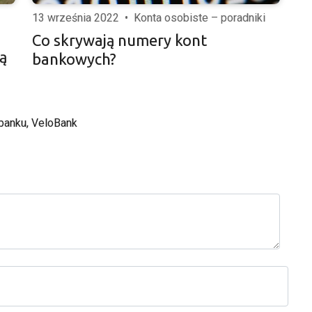
13 września 2022
•
Konta osobiste – poradniki
Co skrywają numery kont
ną
bankowych?
banku
, 
VeloBank