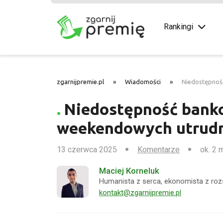
Rankingi
zgarnijpremie.pl
»
Wiadomości
»
Niedostępnoś
Niedostępność banko
weekendowych utrud
13 czerwca 2025
Komentarze
ok. 2 
Maciej Korneluk
Humanista z serca, ekonomista z roz
kontakt@zgarnijpremie.pl