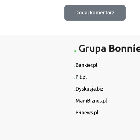
Grupa
Bonni
Bankier.pl
Pit.pl
Dyskusja.biz
MamBiznes.pl
PRnews.pl