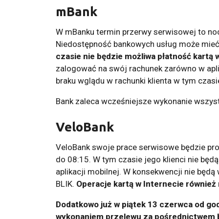
mBank
W mBanku termin przerwy serwisowej to noc z
Niedostępność bankowych usług może mieć 
czasie nie będzie możliwa płatność kartą 
zalogować na swój rachunek zarówno w aplika
braku wglądu w rachunki klienta w tym czasi
Bank zaleca wcześniejsze wykonanie wszystk
VeloBank
VeloBank swoje prace serwisowe będzie pr
do 08:15. W tym czasie jego klienci nie będ
aplikacji mobilnej. W konsekwencji nie będą 
BLIK.
Operacje kartą w Internecie również
Dodatkowo już w piątek 13 czerwca od g
wykonaniem przelewu za pośrednictwem b