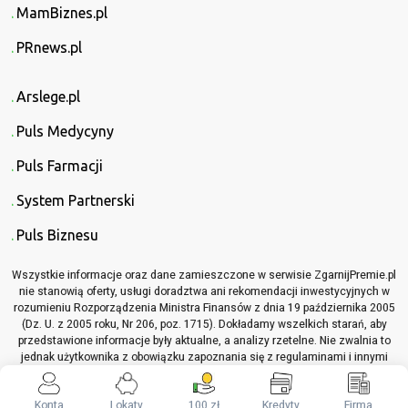
MamBiznes.pl
PRnews.pl
Arslege.pl
Puls Medycyny
Puls Farmacji
System Partnerski
Puls Biznesu
Wszystkie informacje oraz dane zamieszczone w serwisie ZgarnijPremie.pl
nie stanowią oferty, usługi doradztwa ani rekomendacji inwestycyjnych w
rozumieniu Rozporządzenia Ministra Finansów z dnia 19 października 2005
(Dz. U. z 2005 roku, Nr 206, poz. 1715). Dokładamy wszelkich starań, aby
przedstawione informacje były aktualne, a analizy rzetelne. Nie zwalnia to
jednak użytkownika z obowiązku zapoznania się z regulaminami i innymi
materiałami informacyjnymi, które dotyczą opisywanych produktów lub
usług, przed podjęciem jakichkolwiek decyzji z nimi związanych.
Konta
Lokaty
100 zł
Kredyty
Firma