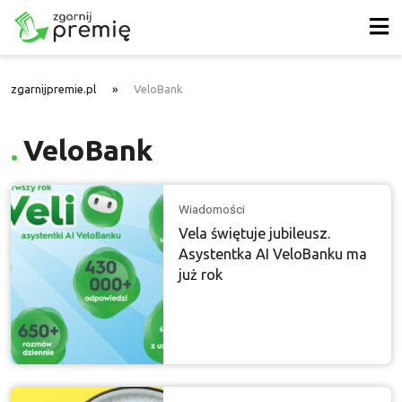
zgarnijpremie.pl
»
VeloBank
VeloBank
Wiadomości
Vela świętuje jubileusz.
Asystentka AI VeloBanku ma
już rok