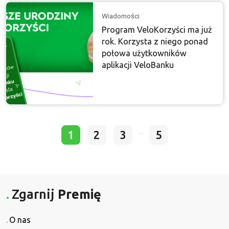
Wiadomości
Program VeloKorzyści ma już
rok. Korzysta z niego ponad
połowa użytkowników
aplikacji VeloBanku
...
1
2
3
5
Zgarnij
Premię
O nas