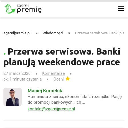
zgarnijpremie.pl
»
Wiadomości
»
Przerwa serwisowa. Banki pla
Przerwa serwisowa. Banki
planują weekendowe prace
27 marca 2026
Komentarze
ok. 1 minuta czytania
Oceń!
Maciej Korneluk
Humanista z serca, ekonomista z rozsądku. Pasję
do promocji bankowych i ich …
kontakt@zgarnijpremie.pl