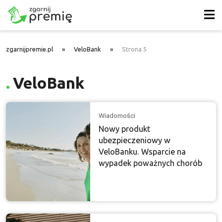
zgarnijpremie.pl
»
VeloBank
»
Strona 5
VeloBank
Wiadomości
Nowy produkt
ubezpieczeniowy w
VeloBanku. Wsparcie na
wypadek poważnych chorób