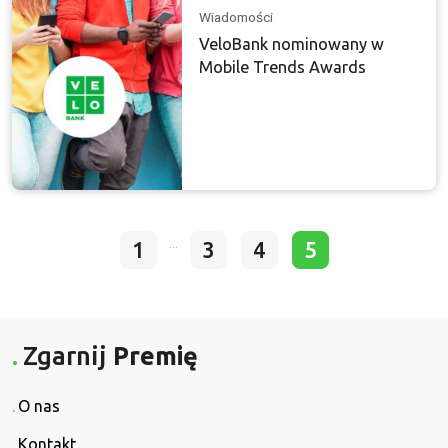
Wiadomości
VeloBank nominowany w
Mobile Trends Awards
...
1
3
4
5
Zgarnij
Premię
O nas
Kontakt