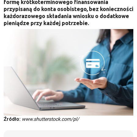
formę krótkoterminowego finansowania
przypisaną do konta osobistego, bez konieczności
każdorazowego składania wniosku o dodatkowe
pieniądze przy każdej potrzebie.
Źródło:
www.shutterstock.com/pl/