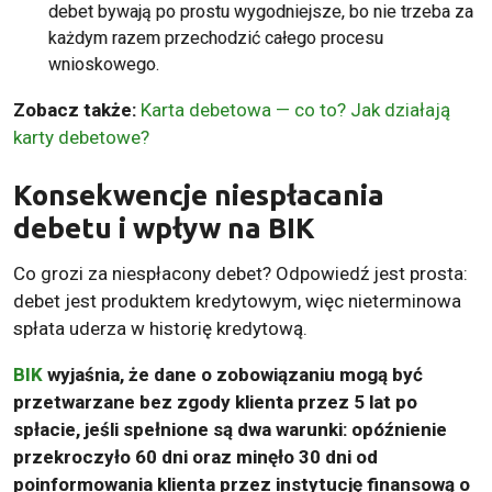
debet bywają po prostu wygodniejsze, bo nie trzeba za
każdym razem przechodzić całego procesu
wnioskowego.
Zobacz także:
Karta debetowa — co to? Jak działają
karty debetowe?
Konsekwencje niespłacania
debetu i wpływ na BIK
Co grozi za niespłacony debet? Odpowiedź jest prosta:
debet jest produktem kredytowym, więc nieterminowa
spłata uderza w historię kredytową.
BIK
wyjaśnia, że dane o zobowiązaniu mogą być
przetwarzane bez zgody klienta przez 5 lat po
spłacie, jeśli spełnione są dwa warunki: opóźnienie
przekroczyło 60 dni oraz minęło 30 dni od
poinformowania klienta przez instytucję finansową o