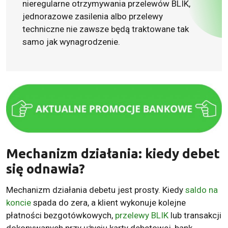
nieregularne otrzymywania przelewów BLIK,
jednorazowe zasilenia albo przelewy
techniczne nie zawsze będą traktowane tak
samo jak wynagrodzenie.
Mechanizm działania: kiedy debet
się odnawia?
Mechanizm działania debetu jest prosty. Kiedy
saldo na
koncie
spada do zera, a klient wykonuje kolejne
płatności bezgotówkowych,
przelewy BLIK
lub transakcji