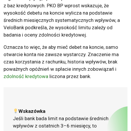
z baz kredytowych. PKO BP wprost wskazuje, że
wysokość debetu na koncie wylicza na podstawie
średnich miesięcznych systematycznych wpływów, a
VeloBank podkreśla, że wysokość limitu zależy od
badania i oceny zdolności kredytowej.
Oznacza to więc, że aby mieć debet na koncie, samo
otwarcie konta nie zawsze wystarczy. Znaczenie ma
czas korzystania z rachunku, historia wpływów, brak
poważnych opóźnień w spłacie innych zobowiązań i
zdolność kredytowa
liczona przez bank.
Wskazówka
Jeśli bank bada limit na podstawie średnich
wpływów z ostatnich 3–6 miesięcy, to