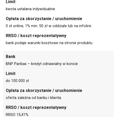
Limit
kwota ustalana indywidualnie
Opłata za skorzystanie / uruchomienie
0 zł online, 1% min. 50 zł w oddziale lub na infolinii
RRSO
/ koszt reprezentatywny
bank podaje warunki kosztowe na stronie produktu
Bank
BNP Paribas – kredyt odnawialny w koncie
Limit
do 100 000 zł
Opłata za skorzystanie / uruchomienie
oferta zależna od banku i klienta
RRSO
/ koszt reprezentatywny
RRSO 15,41%