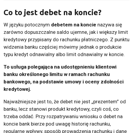
Co to jest debet na koncie?
W języku potocznym
debetem na koncie
nazywa się
zarówno dopuszczalne saldo ujemne, jak i większy limit
kredytowy przypisany do rachunku płatniczego. Z punktu
widzenia banku częściej mówimy jednak o produkcie
typu kredyt odnawialny albo limit odnawialny w koncie.
To usługa polegająca na udostępnieniu klientowi
banku określonego limitu w ramach rachunku
bankowego, na podstawie umowy i oceny zdolności
kredytowej.
Najważniejsze jest to, że debet nie jest „prezentem” od
banku, lecz stanowi produkt kredytowy, czyli coś, co
trzeba oddać. Przy rozpatrywaniu wniosku o debet na
koncie bank bierze pod uwagę historię rachunku,
regularne wpływy, sposób prowadzenia rachunku i dane