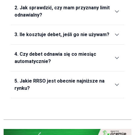
2.
Jak sprawdzić, czy mam przyznany limit
odnawialny?
3.
Ile kosztuje debet, jeśli go nie używam?
4.
Czy debet odnawia się co miesiąc
automatycznie?
5.
Jakie RRSO jest obecnie najniższe na
rynku?