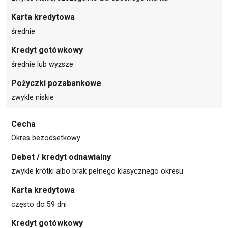
Karta kredytowa
średnie
Kredyt gotówkowy
średnie lub wyższe
Pożyczki pozabankowe
zwykle niskie
Cecha
Okres bezodsetkowy
Debet / kredyt odnawialny
zwykle krótki albo brak pełnego klasycznego okresu
Karta kredytowa
często do 59 dni
Kredyt gotówkowy