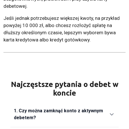
debetowej.
Jeśli jednak potrzebujesz większej kwoty, na przykład
powyżej 10 000 zł, albo chcesz rozłożyć spłatę na
dłuższy określonym czasie, lepszym wyborem bywa
karta kredytowa albo kredyt gotówkowy.
Najczęstsze pytania o debet w
koncie
1.
Czy można zamknąć konto z aktywnym
debetem?