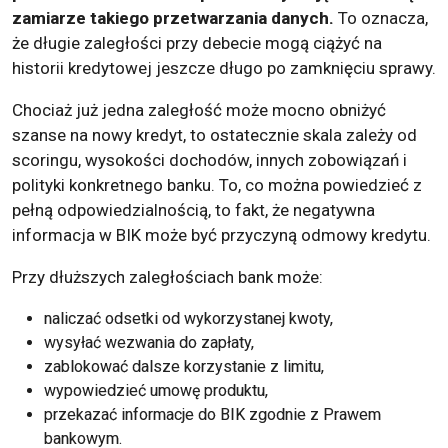
zamiarze takiego przetwarzania danych.
To oznacza,
że długie zaległości przy debecie mogą ciążyć na
historii kredytowej jeszcze długo po zamknięciu sprawy.
Chociaż już jedna zaległość może mocno obniżyć
szanse na nowy kredyt, to ostatecznie skala zależy od
scoringu, wysokości dochodów, innych zobowiązań i
polityki konkretnego banku. To, co można powiedzieć z
pełną odpowiedzialnością, to fakt, że negatywna
informacja w BIK może być przyczyną odmowy kredytu.
Przy dłuższych zaległościach bank może:
naliczać odsetki od wykorzystanej kwoty,
wysyłać wezwania do zapłaty,
zablokować dalsze korzystanie z limitu,
wypowiedzieć umowę produktu,
przekazać informacje do BIK zgodnie z Prawem
bankowym.