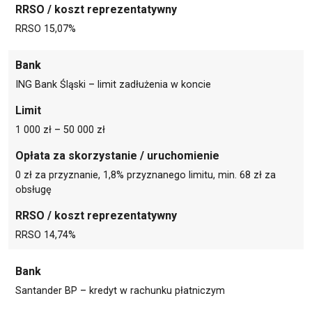
RRSO
/ koszt reprezentatywny
RRSO 15,07%
Bank
ING Bank Śląski – limit zadłużenia w koncie
Limit
1 000 zł – 50 000 zł
Opłata za skorzystanie / uruchomienie
0 zł za przyznanie, 1,8% przyznanego limitu, min. 68 zł za
obsługę
RRSO
/ koszt reprezentatywny
RRSO 14,74%
Bank
Santander BP – kredyt w rachunku płatniczym