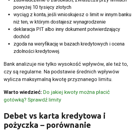
powyżej 10 tysięcy złotych
wyciąg z konta
, jeśli wnioskujesz o limit w innym banku
niż ten, w którym dostajesz wynagrodzenie
deklaracja PIT albo inny dokument potwierdzający
dochód
zgoda na weryfikację w bazach kredytowych i ocena
zdolności kredytowej.
Bank analizuje nie tylko wysokość wpływów, ale też to,
czy są regularne. Na podstawie średnich wpływów
wylicza maksymalną kwotę przyznanego limitu.
Warto wiedzieć:
Do jakiej kwoty można płacić
gotówką? Sprawdź limity
Debet vs karta kredytowa i
pożyczka – porównanie