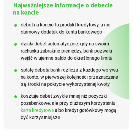
Najważniejsze informacje o debecie
na koncie
debet na koncie to produkt kredytowy, a nie
darmowy dodatek do konta bankowego
działa debet automatycznie: gdy na swoim
rachunku zabraknie pieniędzy, bank pozwala
wejść w ujemne saldo do określonego limitu
spłatę debetu bank rozlicza z każdego wpływu
na konto, w pierwszej kolejności przeznaczane
są środki na pokrycie wykorzystanej kwoty
kosztuje debet zwykle mniej niż pożyczki
pozabankowe, ale przy dłuższym korzystaniu
karta kredytowa
albo kredyt gotówkowy mogą
być korzystniejsze