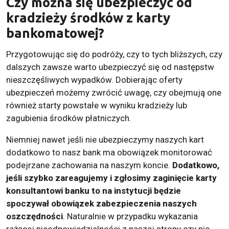
Czy można się ubezpieczyć od
kradzieży środków z karty
bankomatowej?
Przygotowując się do podróży, czy to tych bliższych, czy
dalszych zawsze warto ubezpieczyć się od następstw
nieszczęśliwych wypadków. Dobierając oferty
ubezpieczeń możemy zwrócić uwagę, czy obejmują one
również starty powstałe w wyniku kradzieży lub
zagubienia środków płatniczych.
Niemniej nawet jeśli nie ubezpieczymy naszych kart
dodatkowo to nasz bank ma obowiązek monitorować
podejrzane zachowania na naszym koncie.
Dodatkowo,
jeśli szybko zareagujemy i zgłosimy zaginięcie karty
konsultantowi banku to na instytucji będzie
spoczywał obowiązek zabezpieczenia naszych
oszczędności
. Naturalnie w przypadku wykazania
rażącej nieodpowiedzialności z naszej strony czy nie