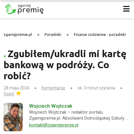
zgarnijpremie.pl
»
Poradniki
»
Finanse codzienne - poradniki
»
Zgubiłem/ukradli mi kartę
bankową w podróży. Co
robić?
28 maja 2024
Komentarze
ok. 3 minut czytania
Oceń!
Wojciech Wojtczak
Wojciech Wojtczak – redaktor portalu
Zgarnijpremie.pl. Absolwent Dolnośląskiej Szkoły …
kontakt@zgarnijpremie.pl