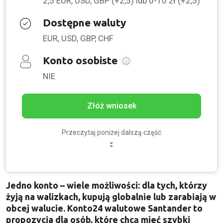
2,5 EUR, USD, GBP (+2,5) lub 0-10 zł (+2,5)
Dostępne waluty
EUR, USD, GBP, CHF
Konto osobiste
NIE
Złóż wniosek
Przeczytaj poniżej dalszą część
Jedno konto – wiele możliwości: dla tych, którzy
żyją na walizkach, kupują globalnie lub zarabiają w
obcej walucie. Konto24 walutowe Santander to
propozycja dla osób, które chcą mieć szybki