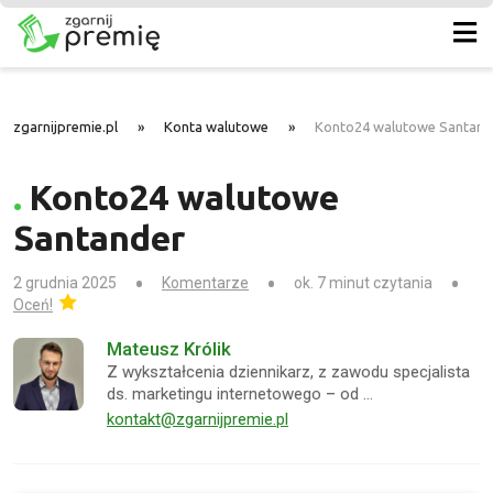
zgarnijpremie.pl
»
Konta walutowe
»
Konto24 walutowe Santand
Konto24 walutowe
Santander
2 grudnia 2025
Komentarze
ok. 7 minut czytania
Oceń!
Mateusz Królik
Z wykształcenia dziennikarz, z zawodu specjalista
ds. marketingu internetowego – od …
kontakt@zgarnijpremie.pl