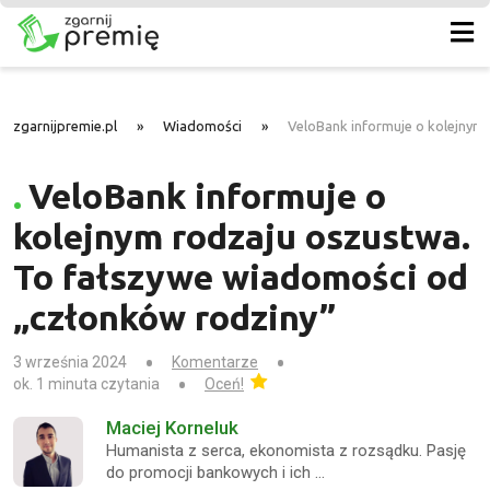
zgarnijpremie.pl
»
Wiadomości
»
VeloBank informuje o kolejnym
VeloBank informuje o
kolejnym rodzaju oszustwa.
To fałszywe wiadomości od
„członków rodziny”
3 września 2024
Komentarze
ok. 1 minuta czytania
Oceń!
Maciej Korneluk
Humanista z serca, ekonomista z rozsądku. Pasję
do promocji bankowych i ich …